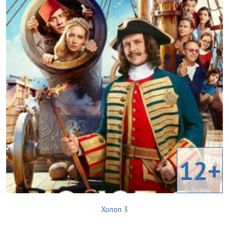
12+
Холоп 3