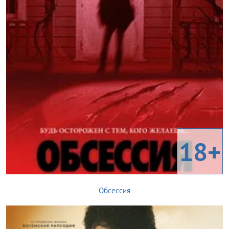
18+
Обсессия