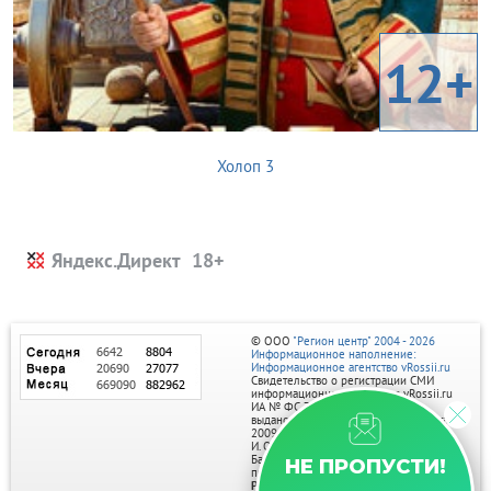
12+
Холоп 3
Яндекс.Директ
© ООО
"Регион центр" 2004 - 2026
Информационное наполнение:
Информационное агентство vRossii.ru
Свидетельство о регистрации СМИ
информационного агентства vRossii.ru
ИА № ФС 77‑35502
выдано РОСКОМНАДЗОРом 04 марта
2009г.
И. О. Главного редактора Нарыков А. Н.
Баннеры на портале размещаются на
НЕ ПРОПУСТИ!
правах рекламы.
Реклама на портале: