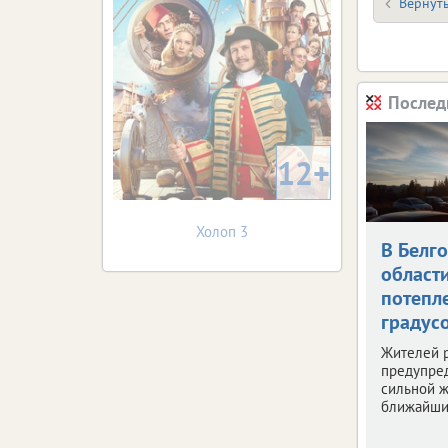
Вернуть
Послед
12+
Холоп 3
В Белг
област
потепле
градус
Жителей 
предупре
сильной ж
ближайши