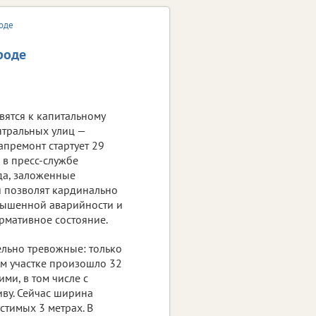
роде
роде
вятся к капитальному
нтральных улиц —
апремонт стартует 29
 в пресс-службе
да, заложенные
 позволят кардинально
вышенной аварийности и
рмативное состояние.
льно тревожные: только
ом участке произошло 32
ми, в том числе с
иву. Сейчас ширина
стимых 3 метрах. В