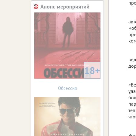
про
Анонс мероприятий
авт
моб
пре
ком
вод
дор
18+
«Бе
Обсессия
уда
бол
пар
теп
что
Вод