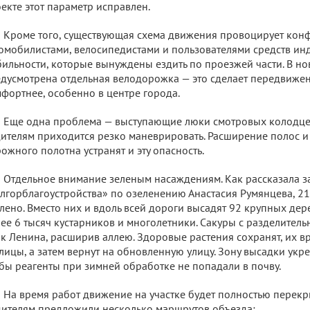
екте этот параметр исправлен.
Кроме того, существующая схема движения провоцирует кон
омобилистами, велосипедистами и пользователями средств и
ильности, которые вынуждены ездить по проезжей части. В но
дусмотрена отдельная велодорожка — это сделает передвижен
фортнее, особенно в центре города.
Еще одна проблема — выступающие люки смотровых колодцев
ителям приходится резко маневрировать. Расширение полос 
ожного полотна устранят и эту опасность.
Отдельное внимание зеленым насаждениям. Как рассказала 
лгорблагоустройства» по озеленению Анастасия Румянцева, 2
лено. Вместо них и вдоль всей дороги высадят 92 крупных дер
ее 6 тысяч кустарников и многолетники. Сакуры с разделитель
к Ленина, расширив аллею. Здоровые растения сохранят, их в
лицы, а затем вернут на обновленную улицу. Зону высадки укр
бы реагенты при зимней обработке не попадали в почву.
На время работ движение на участке будет полностью перекр
ителям предложили несколько маршрутов объезда: