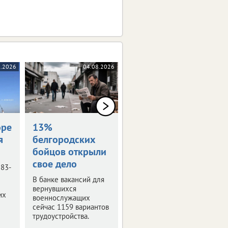
8.2026
04.08.2026
04.08.2026
оре
13%
Награждены
я
белгородских
посмертно
бойцов открыли
Семьям погибших
свое дело
белгородцев передали
 83-
государственные
В банке вакансий для
награды.
вернувшихся
их
военнослужащих
сейчас 1159 вариантов
трудоустройства.