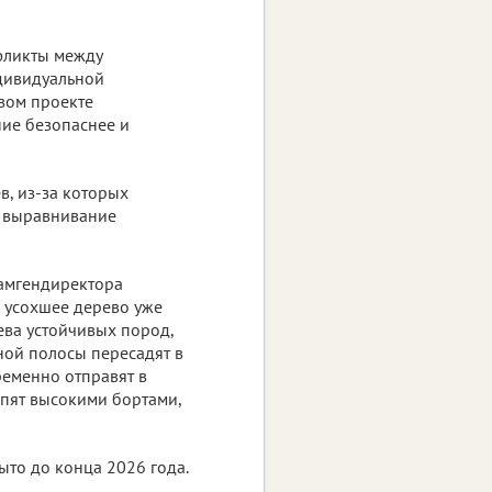
фликты между
ндивидуальной
вом проекте
ие безопаснее и
, из-за которых
и выравнивание
замгендиректора
1 усохшее дерево уже
ева устойчивых пород,
ной полосы пересадят в
ременно отправят в
епят высокими бортами,
ыто до конца 2026 года.