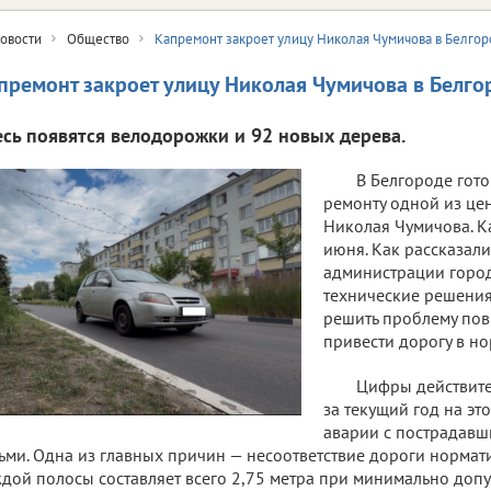
овости
Общество
Капремонт закроет улицу Николая Чумичова в Белго
премонт закроет улицу Николая Чумичова в Белго
есь появятся велодорожки и 92 новых дерева.
В Белгороде гото
ремонту одной из це
Николая Чумичова. К
июня. Как рассказали
администрации горо
технические решения
решить проблему по
привести дорогу в но
Цифры действите
за текущий год на эт
аварии с пострадавши
ьми. Одна из главных причин — несоответствие дороги нормат
дой полосы составляет всего 2,75 метра при минимально допу