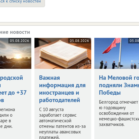
ся к списку новостей
ние новости
05.08.2026
05.08.2026
05.0
ородской
Важная
На Меловой г
и
информация для
подняли Знам
ет до +37
иностранцев и
Победы
ов
работодателей
Белгород отмечает
ю годовщину
региона
С 10 августа
освобождения от
дили о
заработает сервис
немецко-фашистск
аре в
автоматической
захватчиков.
е дни.
отмены патентов из-за
неуплаты авансовых
платежей.