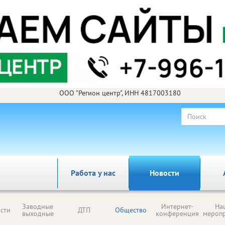
ООО "Регион центр", ИНН 4817003180
Работа у нас
Новости
Заводные
Интернет-
На
сти
ДТП
Общество
выходные
конференция
мероп