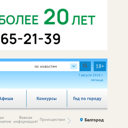
18+
по новостям
7 августа 2026 г.
пятница
Афиша
Конкурсы
Гид по городу
Новости
ши
Важная
Происшествия
Здоровье
Белгород
Ку
компаний (на
риятия
информация!
правах
рекламы)