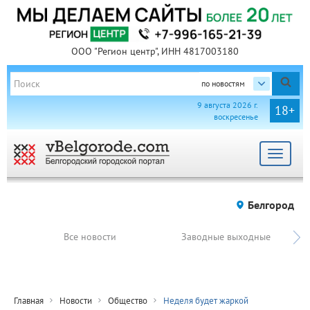
ООО "Регион центр", ИНН 4817003180
по новостям
9 августа 2026 г.
18+
воскресенье
Toggle
navigat
Белгород
Все новости
Заводные выходные
Главная
Новости
Общество
Неделя будет жаркой