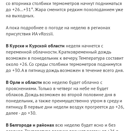
со вторника столбики термометров начнут подниматься
до +26…+31°. Жара сменится редким похолоданием уже
на выходных.
А пока подробнее о погоде на неделю в регионах
присутствия ИА vRossii.
В Курске и Курской области
неделя начнется с
переменной облачности. Кратковременный дождь
возможен в понедельник к вечеру. Температура составит
около +26. Со среды столбики термометров поднимутся
до +30. А в пятницу дождь возможен в течение всего дня.
В Орле и области
всю неделю будет облачно с
прояснениями. Только в четверг на небе не будет
облаков. Дождь возможен во второй половине дня в
понедельник, а также преимущественно утром в среду и
пятницу. В первые дни недели воздух прогреется до +26,
далее - до +30.
В Белгороде и районах
всю неделю будет ясно и без
осадков. Температура воздуха возьмет разгон от +26 в