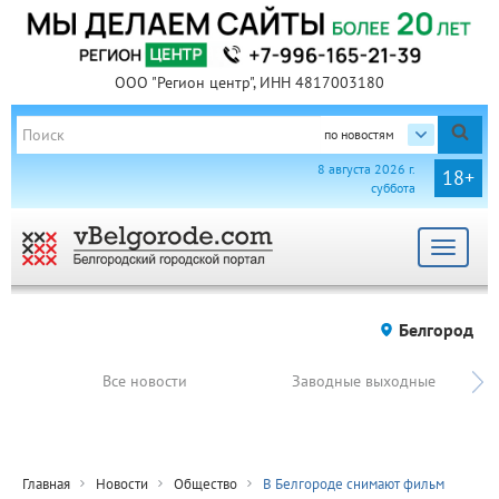
ООО "Регион центр", ИНН 4817003180
по новостям
8 августа 2026 г.
18+
суббота
Toggle
navigat
Белгород
Все новости
Заводные выходные
Главная
Новости
Общество
В Белгороде снимают фильм