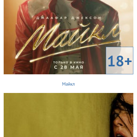
18+
Майкл