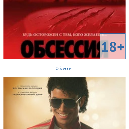
18+
Обсессия