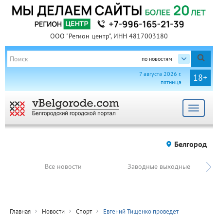
ООО "Регион центр", ИНН 4817003180
по новостям
7 августа 2026 г.
18+
пятница
Toggle
navigat
Белгород
Все новости
Заводные выходные
Главная
Новости
Спорт
Евгений Тищенко проведет