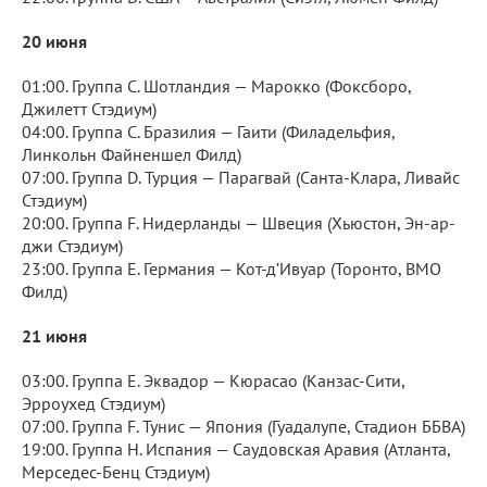
20 июня
01:00. Группа C. Шотландия — Марокко (Фоксборо,
Джилетт Стэдиум)
04:00. Группа C. Бразилия — Гаити (Филадельфия,
Линкольн Файненшел Филд)
07:00. Группа D. Турция — Парагвай (Санта-Клара, Ливайс
Стэдиум)
20:00. Группа F. Нидерланды — Швеция (Хьюстон, Эн-ар-
джи Стэдиум)
23:00. Группа E. Германия — Кот-д’Ивуар (Торонто, BMO
Филд)
21 июня
03:00. Группа E. Эквадор — Кюрасао (Канзас-Сити,
Эрроухед Стэдиум)
07:00. Группа F. Тунис — Япония (Гуадалупе, Стадион ББВА)
19:00. Группа H. Испания — Саудовская Аравия (Атланта,
Мерседес-Бенц Стэдиум)