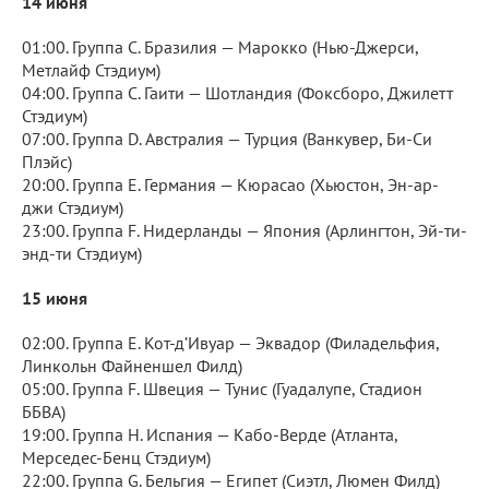
14 июня
01:00. Группа C. Бразилия — Марокко (Нью-Джерси,
Метлайф Стэдиум)
04:00. Группа C. Гаити — Шотландия (Фоксборо, Джилетт
Стэдиум)
07:00. Группа D. Австралия — Турция (Ванкувер, Би-Си
Плэйс)
20:00. Группа E. Германия — Кюрасао (Хьюстон, Эн-ар-
джи Стэдиум)
23:00. Группа F. Нидерланды — Япония (Арлингтон, Эй-ти-
энд-ти Стэдиум)
15 июня
02:00. Группа E. Кот-д’Ивуар — Эквадор (Филадельфия,
Линкольн Файненшел Филд)
05:00. Группа F. Швеция — Тунис (Гуадалупе, Стадион
ББВА)
19:00. Группа H. Испания — Кабо-Верде (Атланта,
Мерседес-Бенц Стэдиум)
22:00. Группа G. Бельгия — Египет (Сиэтл, Люмен Филд)