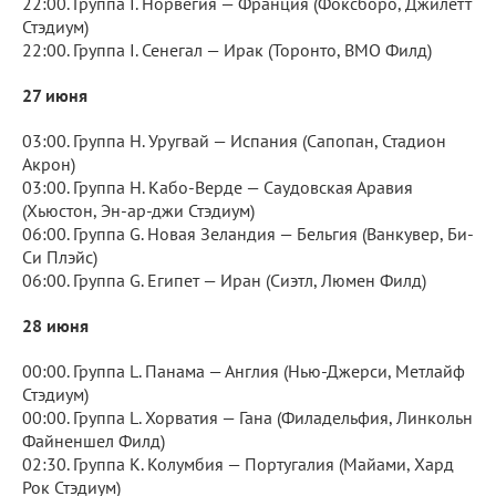
22:00. Группа I. Норвегия — Франция (Фоксборо, Джилетт
Стэдиум)
22:00. Группа I. Сенегал — Ирак (Торонто, BMO Филд)
27 июня
03:00. Группа H. Уругвай — Испания (Сапопан, Стадион
Акрон)
03:00. Группа H. Кабо-Верде — Саудовская Аравия
(Хьюстон, Эн-ар-джи Стэдиум)
06:00. Группа G. Новая Зеландия — Бельгия (Ванкувер, Би-
Си Плэйс)
06:00. Группа G. Египет — Иран (Сиэтл, Люмен Филд)
28 июня
00:00. Группа L. Панама — Англия (Нью-Джерси, Метлайф
Стэдиум)
00:00. Группа L. Хорватия — Гана (Филадельфия, Линкольн
Файненшел Филд)
02:30. Группа K. Колумбия — Португалия (Майами, Хард
Рок Стэдиум)