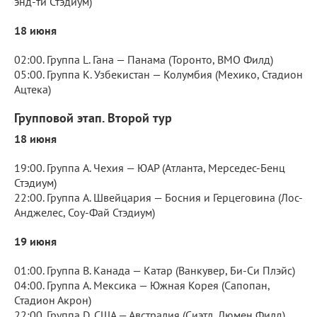
энд-ти Стэдиум)
18 июня
02:00. Группа L. Гана — Панама (Торонто, BMO Филд)
05:00. Группа K. Узбекистан — Колумбия (Мехико, Стадион
Ацтека)
Групповой этап. Второй тур
18 июня
19:00. Группа A. Чехия — ЮАР (Атланта, Мерседес-Бенц
Стэдиум)
22:00. Группа A. Швейцария — Босния и Герцеговина (Лос-
Анджелес, Соу-Фай Стэдиум)
19 июня
01:00. Группа B. Канада — Катар (Ванкувер, Би-Си Плэйс)
04:00. Группа A. Мексика — Южная Корея (Сапопан,
Стадион Акрон)
22:00. Группа D. США — Австралия (Сиэтл, Люмен Филд)