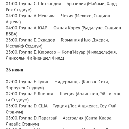
01:00. Группа C. Шотландия — Бразилия (Майами, Хард
Рок Стэдиум)
04:00. Группа A. Мексика — Чехия (Мехико, Стадион
Ацтека)
04:00. Группа A. ЮАР — Южная Корея (Гуадалупе, Стадион
ББВА)
23:00. Группа E. Эквадор — Германия (Нью-Джерси,
Метлайф Стэдиум)
23:00. Группа E. Кюрасао — Кот-д’Ивуар (Филадельфия,
Линкольн Файненшел Филд)
26 июня
02:00. Группа F. Тунис — Нидерланды (Канзас-Сити,
Эрроухед Стэдиум)
02:00. Группа F. Япония — Швеция (Арлингтон, Эй-ти-энд-
ти Стэдиум)
05:00. Группа D. США — Турция (Лос-Анджелес, Соу-Фай
Стэдиум)
05:00. Группа D. Парагвай — Австралия (Санта-Клара,
Ливайс Стэдиум)