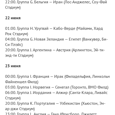
22:00. Группа G. Бельгия — Иран (Лос-Анджелес, Соу-Фай
Стэдиум)
22 июня
01:00. Группа H. Уругвай — Кабо-Верде (Майами, Хард
Рок Стэдиум)
04:00. Группа G. Новая Зеландия — Египет (Ванкувер, Би-
Си Плэйс)
20:00. Группа J. Аргентина — Австрия (Арлингтон, Эй-ти-
энд-ти Стэдиум)
23 июня
00:00. Группа I. Франция — Ирак (Филадельфия, Линкольн
Файненшел Филд)
03:00. Группа I. Норвегия — Сенегал (Торонто, BMO Филд)
06:00. Группа J. Иордания — Алжир (Санта-Клара, Ливайс
Стэдиум)
20:00. Группа K. Португалия — Узбекистан (Хьюстон, Эн-
ар-джи Стэдиум)
23:00. Группа L. Англия — Гана (Фоксборо, Джилетт