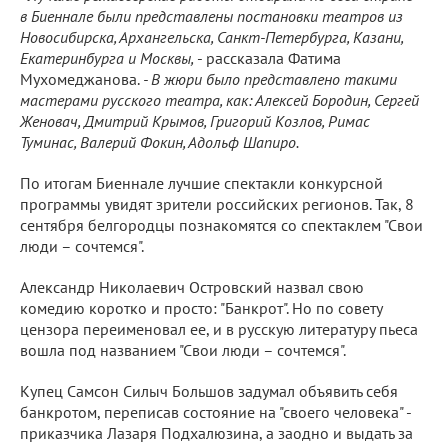
в Биеннале были представлены постановки театров из
Новосибирска, Архангельска, Санкт-Петербурга, Казани,
Екатеринбурга и Москвы,
- рассказала Фатима
Мухомеджанова.
- В жюри было представлено такими
мастерами русского театра, как: Алексей Бородин, Сергей
Женовач, Дмитрий Крымов, Григорий Козлов, Римас
Туминас, Валерий Фокин, Адольф Шапиро.
По итогам Биеннале лучшие спектакли конкурсной
программы увидят зрители российских регионов. Так, 8
сентября белгородцы познакомятся со спектаклем "Свои
люди – сочтемся".
Александр Николаевич Островский назвал свою
комедию коротко и просто: "Банкрот". Но по совету
цензора переименовал ее, и в русскую литературу пьеса
вошла под названием "Свои люди – сочтемся".
Купец Самсон Силыч Большов задумал объявить себя
банкротом, переписав состояние на "своего человека" -
приказчика Лазаря Подхалюзина, а заодно и выдать за