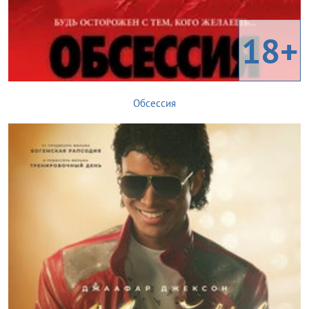
18+
Обсессия