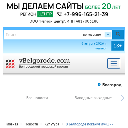
ООО "Регион центр", ИНН 4817003180
по новостям
6 августа 2026 г.
18+
четверг
Toggle
navigat
Белгород
Все новости
Заводные выходные
Главная
Новости
Культура
В Белгороде покажут лучший