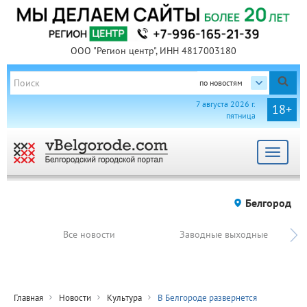
ООО "Регион центр", ИНН 4817003180
по новостям
7 августа 2026 г.
18+
пятница
Toggle
navigat
Белгород
Все новости
Заводные выходные
Главная
Новости
Культура
В Белгороде развернется