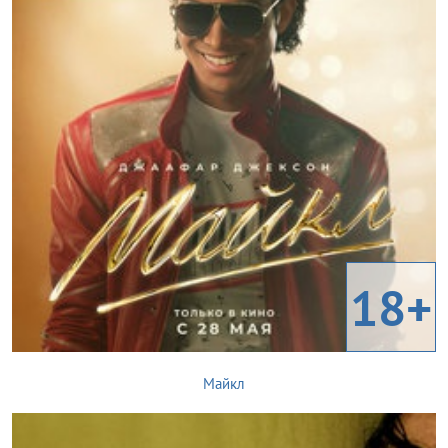
18+
Майкл