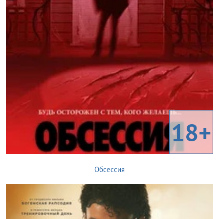
18+
Обсессия