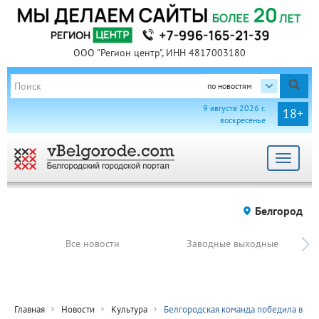
ООО "Регион центр", ИНН 4817003180
по новостям
9 августа 2026 г.
18+
воскресенье
Toggle
navigat
Белгород
Все новости
Заводные выходные
Главная
Новости
Культура
Белгородская команда победила в