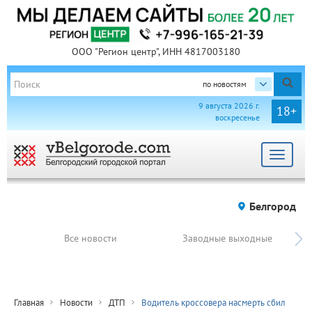
ООО "Регион центр", ИНН 4817003180
по новостям
9 августа 2026 г.
18+
воскресенье
Toggle
navigat
Белгород
Все новости
Заводные выходные
Главная
Новости
ДТП
Водитель кроссовера насмерть сбил