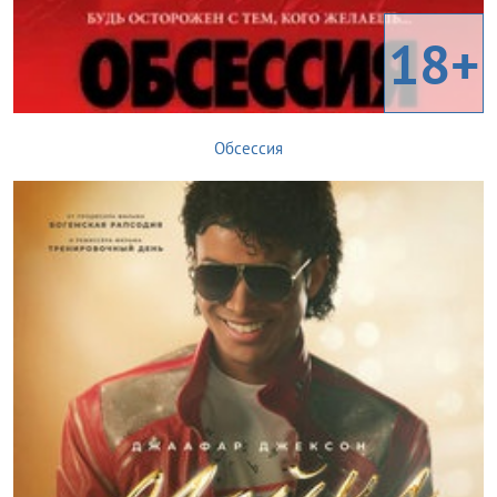
18+
Обсессия