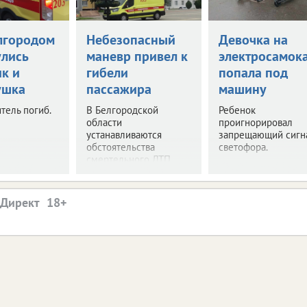
лгородом
Небезопасный
Девочка на
улись
маневр привел к
электросамок
ик и
гибели
попала под
ушка
пассажира
машину
тель погиб.
В Белгородской
Ребенок
области
проигнорировал
устанавливаются
запрещающий сигн
обстоятельства
светофора.
смертельного ДТП.
.Директ