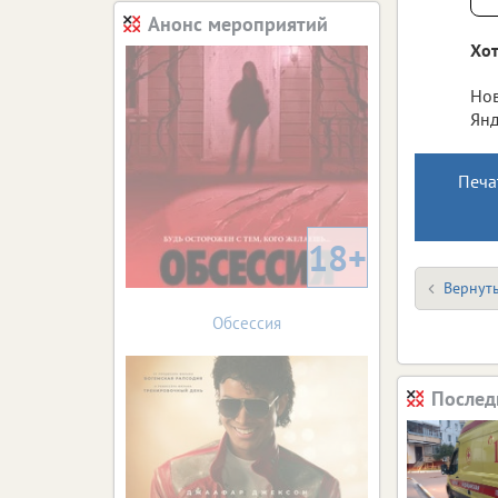
Анонс мероприятий
Хот
Нов
Янд
Печа
18+
Вернуть
Обсессия
Послед