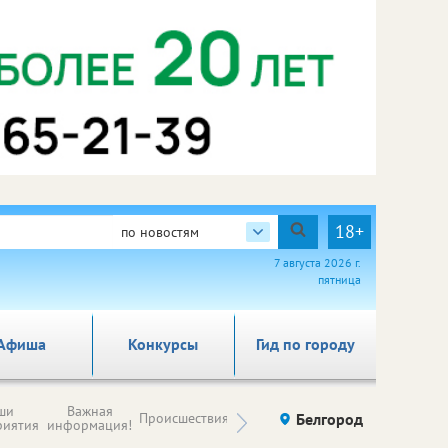
18+
по новостям
7 августа 2026 г.
пятница
Афиша
Конкурсы
Гид по городу
Новости
ши
Важная
Происшествия
Здоровье
Белгород
Ку
компаний (на
риятия
информация!
правах
рекламы)