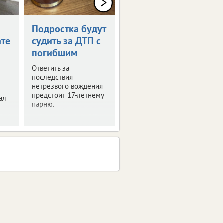
Подростка будут
Водителя
ате
судить за ДТП с
наказали за
погибшим
гибель
пассажира
Ответить за
последствия
Вынесен приговор по
нетрезвого вождения
уголовному делу о
предстоит 17-летнему
ал
смертельном ДТП в
парню.
Белгородской области.