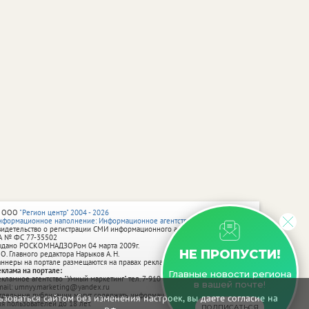
 ООО
"Регион центр" 2004 - 2026
нформационное наполнение: Информационное агентство vRossii.ru
видетельство о регистрации СМИ информационного агентства vRossii.ru
А № ФС 77‑35502
ыдано РОСКОМНАДЗОРом 04 марта 2009г.
НЕ ПРОПУСТИ!
 О. Главного редактора Нарыков А. Н.
аннеры на портале размещаются на правах рекламы.
еклама на портале:
Главные новости региона
екламное агентство "Умный маркетинг" тел. 7-910-267-70-40,
в вашей почте!
mail: umnyy.marketing@yandex.ru
тдельные публикации могут содержать информацию, не предназначенную
зоваться сайтом без изменения настроек, вы даете согласие на
ля пользователей до 18 лет.
ПОДПИСАТЬСЯ