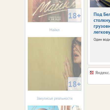
18+
Под Бе
столкн
грузов
Майкл
легков
Один води
Яндекс
18+
Закулисье реальности