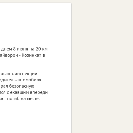
 днем 8 июня на 20 км
райворон - Козинка» в
Госавтоинспекции
водитель автомобиля
брал безопасную
лся с ехавшим впереди
ст погиб на месте.