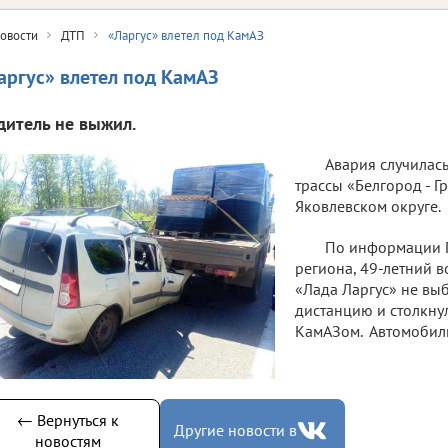
овости
ДТП
«Ларгус» влетел под КамАЗ
аргус» влетел под КамАЗ
дитель не выжил.
Авария случилась
трассы «Белгород - Г
Яковлевском округе.
По информации 
региона, 49-летний 
«Лада Ларгус» не вы
дистанцию и столкну
КамАЗом. Автомобили
← Вернуться к
Другие новости в
новостям