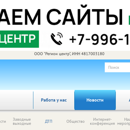
ООО "Регион центр", ИНН 4817003180
Работа у нас
Новости
Заводные
Интернет-
На
сти
ДТП
Общество
выходные
конференция
мероп