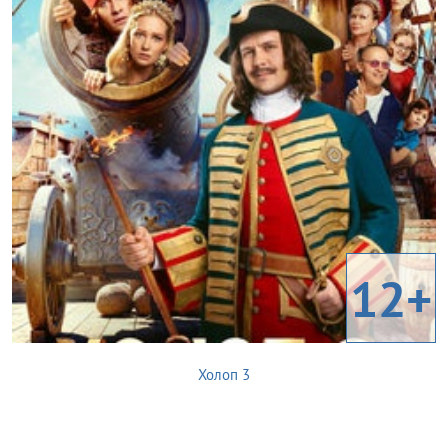
12+
Холоп 3