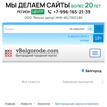
ООО "Регион центр", ИНН 4817003180
по новостям
6 августа 2026 г.
18+
четверг
Toggle
navigat
Белгород
Все новости
Заводные выходные
Главная
Новости
Экология
Белгородская свалка исчерпала