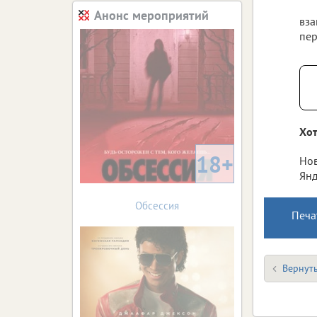
Анонс мероприятий
вза
пер
Хот
18+
Нов
Янд
Обсессия
Печа
Вернуть