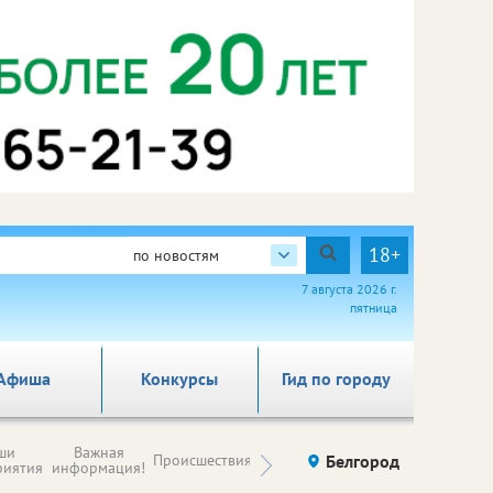
18+
по новостям
7 августа 2026 г.
пятница
Афиша
Конкурсы
Гид по городу
Новости
ши
Важная
Происшествия
Здоровье
Белгород
Ку
компаний (на
риятия
информация!
правах
рекламы)