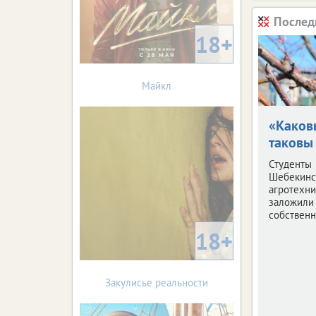
Послед
18+
Майкл
«Каков
таковы
Студенты
Шебекинс
агротехн
заложили
собственн
18+
Закулисье реальности