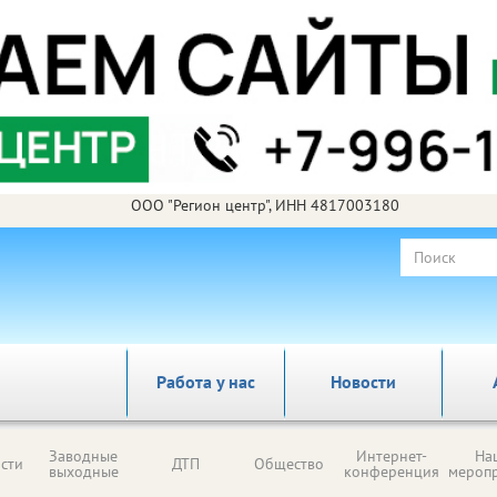
ООО "Регион центр", ИНН 4817003180
Работа у нас
Новости
Заводные
Интернет-
На
сти
ДТП
Общество
выходные
конференция
мероп