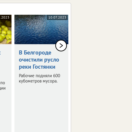
8.2023
10.07.2023
18.10.2022
с
В Белгороде
«Оторвали
очистили русло
мишке лапу»:
реки Гостянки
куда деть
ненужные
Рабочие подняли 600
игрушки
кубометров мусора.
 по
ции
Разбираемся, можно
ли их отдать на
переработку.