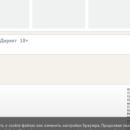
.Директ
©
И
С
И
в
И.
Б
Р
Р
e
О
ать о cookie-файлах или изменить настройки браузера. Продолжая поль
д