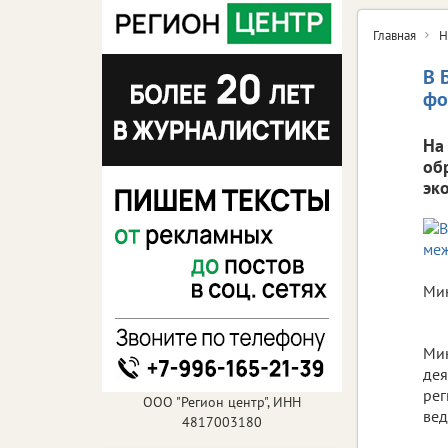
Главная
Н
В 
фо
На
об
эк
Мин
Мин
дея
рег
ООО "Регион центр", ИНН
вед
4817003180