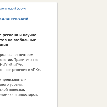
ологический форум
кологический
е региона и научно-
тов на глобальные
ания.
ород станет центром
ологии. Правительство
 НИУ «БелГУ»,
онные решения в АПК».
е представители
вого уровня,
ской повестки,
ономики и инвесторов,