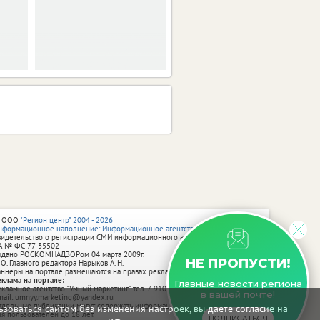
 ООО
"Регион центр" 2004 - 2026
нформационное наполнение: Информационное агентство vRossii.ru
видетельство о регистрации СМИ информационного агентства vRossii.ru
А № ФС 77‑35502
ыдано РОСКОМНАДЗОРом 04 марта 2009г.
НЕ ПРОПУСТИ!
 О. Главного редактора Нарыков А. Н.
аннеры на портале размещаются на правах рекламы.
еклама на портале:
Главные новости региона
екламное агентство "Умный маркетинг" тел. 7-910-267-70-40,
в вашей почте!
mail: umnyy.marketing@yandex.ru
тдельные публикации могут содержать информацию, не предназначенную
зоваться сайтом без изменения настроек, вы даете согласие на
ля пользователей до 18 лет.
ПОДПИСАТЬСЯ