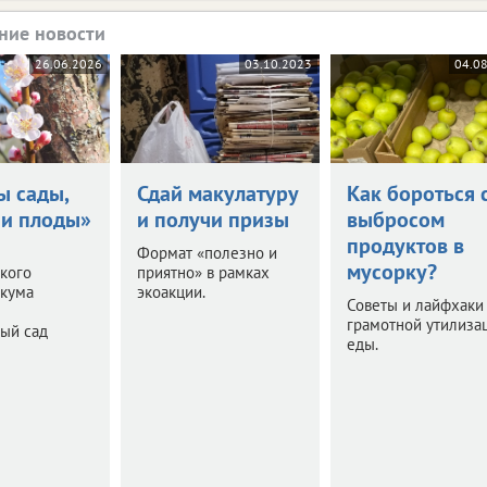
ние новости
26.06.2026
03.10.2023
04.0
ы сады,
Сдай макулатуру
Как бороться 
 и плоды»
и получи призы
выбросом
продуктов в
Формат «полезно и
мусорку?
кого
приятно» в рамках
икума
экоакции.
Советы и лайфхаки
грамотной утилиза
ый сад
еды.