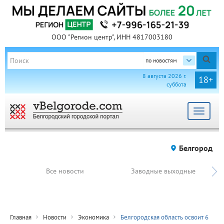
ООО "Регион центр", ИНН 4817003180
по новостям
8 августа 2026 г.
18+
суббота
Toggle
navigat
Белгород
Все новости
Заводные выходные
Главная
Новости
Экономика
Белгородская область освоит 6