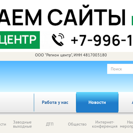
ООО "Регион центр", ИНН 4817003180
Работа у нас
Новости
Заводные
Интернет-
На
сти
ДТП
Общество
выходные
конференция
мероп