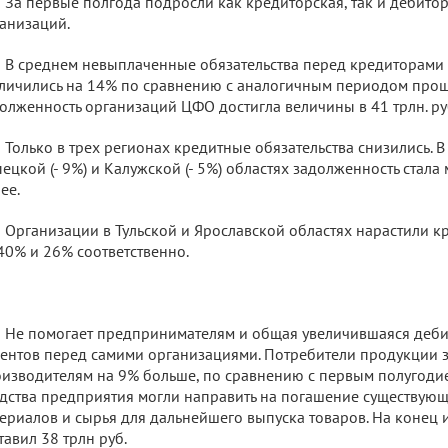
За первые полгода подросли как кредиторская, так и дебито
анизаций.
В среднем невыплаченные обязательства перед кредиторами
личились на 14% по сравнению с аналогичным периодом прош
олженность организаций ЦФО достигла величины в 41 трлн. ру
Только в трех регионах кредитные обязательства снизились. В 
ецкой (- 9%) и Калужской (- 5%) областях задолженность стала
ее.
Организации в Тульской и Ярославской областях нарастили к
40% и 26% соответственно.
Не помогает предпринимателям и общая увеличившаяся деби
ентов перед самими организациями. Потребители продукции 
изводителям на 9% больше, по сравнению с первым полугодием 
дства предприятия могли направить на погашение существующ
ериалов и сырья для дальнейшего выпуска товаров. На конец 
тавил 38 трлн руб.