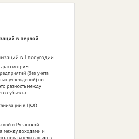
изаций в первой
низаций в I полугодии
ь рассмотрим
редприятий (без учета
ных учреждений) по
это разность между
го субъекта.
рганизаций в ЦФО
вской и Рязанской
ца между доходами и
ись показатели сальдо в