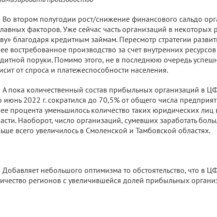
Во втором полугодии рост/снижение финансового сальдо орг
главных факторов. Уже сейчас часть организаций в некоторых 
ву» благодаря кредитным займам. Пересмотр стратегии развит
ее востребованное производство за счет внутренних ресурсов
дитной поруки. Помимо этого, не в последнюю очередь успеш
исит от спроса и платежеспособности населения.
А пока количественный состав прибыльных организаций в Ц
по июнь 2022 г. сократился до 70,5% от общего числа предприят
ее процента уменьшилось количество таких юридических лиц 
асти. Наоборот, число организаций, сумевших заработать больш
ьше всего увеличилось в Смоленской и Тамбовской областях.
Добавляет небольшого оптимизма то обстоятельство, что в Ц
ичество регионов с увеличившейся долей прибыльных организа