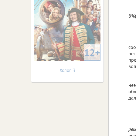
8%)
соо
12+
рег
пре
воп
Холоп 3
неэ
обя
дал
рек
опт