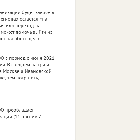
анизаций будет зависеть
регионах остается «на
ия или переход на
 может помочь выйти из
ность любого дела
ФО в период с июня 2021
ий. В среднем на три и
в Москве и Ивановской
е, чем потратить,
ФО преобладает
ций (11 против 7).