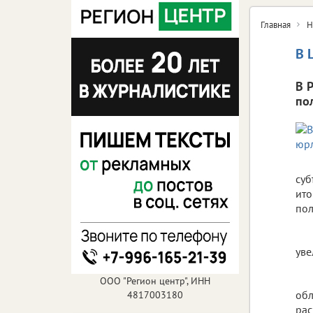
Главная
Н
В 
В 
по
суб
ито
пол
уве
ООО "Регион центр", ИНН
обл
4817003180
рас