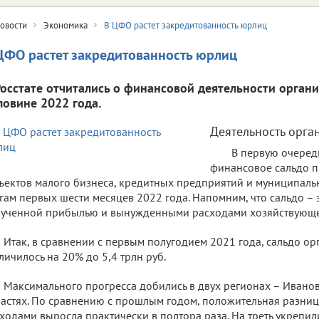
овости
Экономика
В ЦФО растет закредитованность юрлиц
ЦФО растет закредитованность юрлиц
Росстате отчитались о финансовой деятельности орган
ловине 2022 года.
Деятельность орга
В первую очеред
финансовое сальдо п
ъектов малого бизнеса, кредитных предприятий и муниципаль
гам первых шести месяцев 2022 года. Напомним, что сальдо – 
ученной прибылью и вынужденными расходами хозяйствующе
Итак, в сравнении с первым полугодием 2021 года, сальдо о
личилось на 20% до 5,4 трлн руб.
Максимального прогресса добились в двух регионах – Ивано
астях. По сравнению с прошлым годом, положительная разни
ходами выросла практически в полтора раза. На треть укрепил