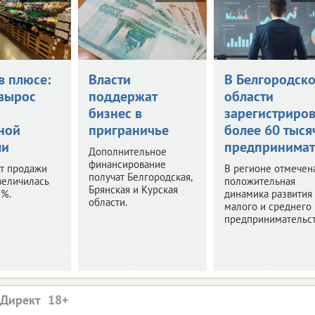
в плюсе:
Власти
В Белгородск
вырос
поддержат
области
бизнес в
зарегистриро
ной
приграничье
более 60 тыся
ли
предпринимат
Дополнительное
финансирование
т продажи
В регионе отмечен
получат Белгородская,
величилась
положительная
Брянская и Курская
7%.
динамика развития
области.
малого и среднего
предпринимательст
.Директ