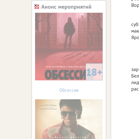
Вор
Анонс мероприятий
суб
мак
Яро
18+
зар
Бел
лид
рас
Обсессия