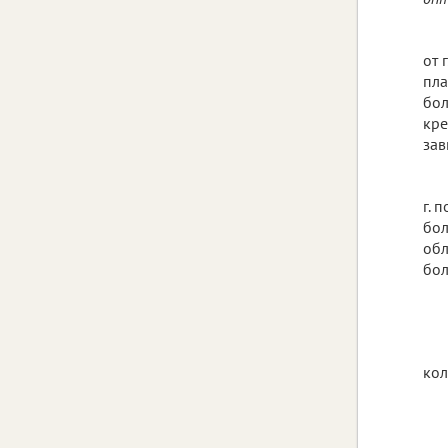
от 
пла
бол
кре
зав
г. 
бол
обл
бол
кол