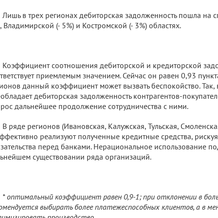
Лишь в трех регионах дебиторская задолженность пошла на с
, Владимирской (- 5%) и Костромской (- 3%) областях.
Коэффициент соотношения дебиторской и кредиторской зад
тветствует приемлемым значением. Сейчас он равен 0,93 пункт
ионов данный коэффициент может вызвать беспокойство. Так, 
обладает дебиторская задолженность контрагентов-покупателе
рос дальнейшее продолжение сотрудничества с ними.
В ряде регионов (Ивановская, Калужская, Тульская, Смоленск
ффективно реализуют полученные кредитные средства, рискуя
зательства перед банками. Нерациональное использование по
ьнейшем существовании ряда организаций.
* оптимальный коэффициент равен 0,9-1; при отклонении в бо
омендуется выбирать более платежеспособных клиентов, а в ме
имизировать производство