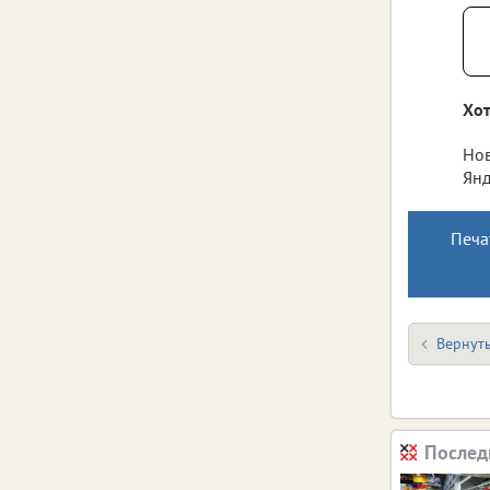
Хот
Нов
Янд
Печа
Вернуть
Послед