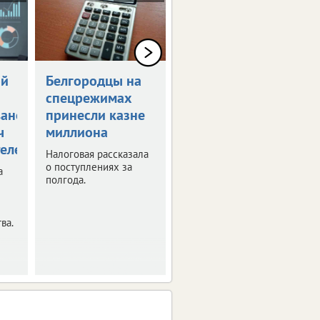
ой
Белгородцы на
В ЦФО
спецрежимах
ускорился рост
вано
принесли казне
цен
ч
миллиона
Выяснили причины
елей
роста стоимости
Налоговая рассказала
основных товаров и
о поступлениях за
а
услуг в июне.
полгода.
ва.