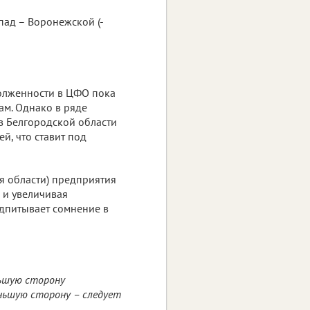
пад – Воронежской (-
олженности в ЦФО пока
ам. Однако в ряде
в Белгородской области
й, что ставит под
ая области) предприятия
 и увеличивая
дпитывает сомнение в
льшую сторону
ньшую сторону – следует