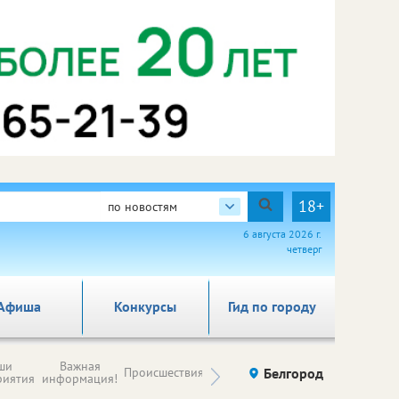
18+
по новостям
6 августа 2026 г.
четверг
Афиша
Конкурсы
Гид по городу
Новости
ши
Важная
Происшествия
Здоровье
Белгород
Ку
компаний (на
риятия
информация!
правах
рекламы)