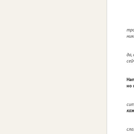
тро
ник
да,
сей
Нап
но 
сит
каж
сло