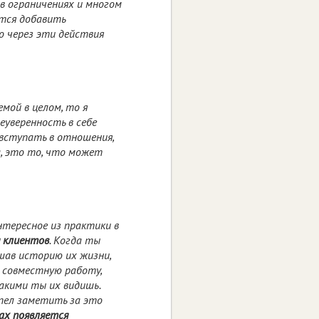
, в ограничениях и многом
ется добавить
о через эти действия
мой в целом, то я
неуверенность в себе
вступать в отношения,
а, это то, что может
нтересное из практики в
я клиентов
. Когда ты
шав историю их жизни,
я совместную работу,
какими ты их видишь.
спел заметить за это
ах появляется