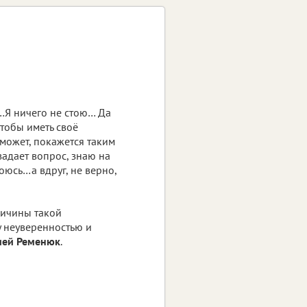
у…Я ничего не стою… Да
чтобы иметь своё
может, покажется таким
задает вопрос, знаю на
боюсь…а вдруг, не верно,
ричины такой
у неуверенностью и
ией Ременюк
.