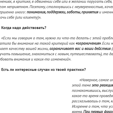
нениях, в критике, в обвинении себя или в желании поругать себя
гом неприятном. Поэтому, столкнувшись с неуверенностью, хоч
ершенно иного:
понимания, поддержки, заботы, принятия
и именн
очь себе (или клиенту)».
Когда надо действовать?
«Если мы говорим о том, нужно ли что-то делать с этой пробле
атила бы внимание на такой критерий как
«ограничения»
. Если 
ает качеству вашей жизни,
ограничивает вас и ваши действия
(
учать повышение, знакомиться с новым, путешествовать), то д
бовать внимания и каких-то изменений».
Есть ли интересные случаи из твоей практики?
«Наверное, самое и
этой теме
это реакци
познакомившись, выслу
какое-то время провед
рассказываешь о том, 
Искренне о том, что у
время.
При первых фраз