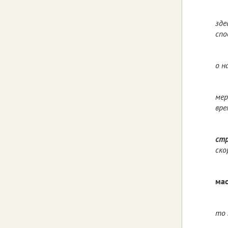
зде
спо
о н
мер
вре
ст
ско
ма
то 