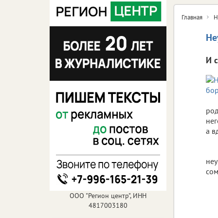
Главная
Н
Не
И 
род
нег
а в
неу
сом
ООО "Регион центр", ИНН
4817003180