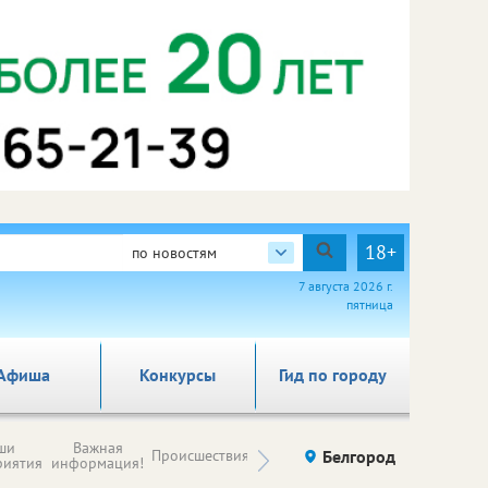
18+
по новостям
7 августа 2026 г.
пятница
Афиша
Конкурсы
Гид по городу
Новости
ши
Важная
Происшествия
Здоровье
Белгород
Ку
компаний (на
риятия
информация!
правах
рекламы)