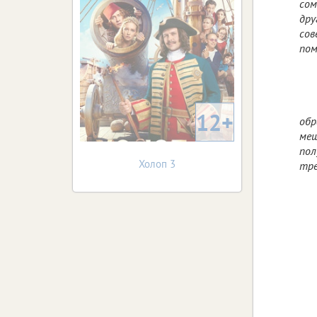
сом
дру
сов
пом
12+
обр
меш
пол
Холоп 3
тре