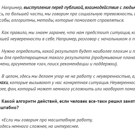
Например,
выступление перед публикой, взаимодействие с людь
сь, по большей части, мы говорим про социальную тревожность.
собы, алгоритмы, методы, которые помогают справляться.
Как правило, мы знаем заранее, что нам предстоит ситуация, 
ашей неуверенности в себе. Например, разговор с начальником о 
Нужно определить, какой результат будет наиболее плохим и 
ы для предотвращения такого результата (продумывание плана 
мени, аргументов «за», поиск рекомендации и поддержки).
В целом, здесь мы делаем упор не на работу с неуверенностью, а,
рахи
, которые вызывают у нас конкретная ситуация. Неувереннос
рее, фон, который может немного усложнить или наоборот помо
Какой алгоритм действий, если человек все-таки решил заня
сштабно?
«Если мы говорим про масштабную работу,
здесь немного сложнее, но интереснее.