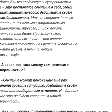
более близко следующее: неуверенность в
е –
это постоянное сомнение в себе, своих
ыках, знаниях, выводах, действиях, в своём
ехе, достижениях
. Может сопровождаться
статочно тяжёлыми эмоциональными
еживаниями: тревога, страх, печаль,
аяние и так далее. При этом важно
етить, что сомнение – это вполне
мальная и естественная реакция человека на
-либо (все мы в чём-то можем
неваться)».
А какая разница между сомнениями и
уверенностью?
«
Сомнение может помочь нам ещё раз
анализировать ситуацию, убедиться в своём
ении или наоборот его изменить
. И в данном
чае это не будет говорить о нашей
веренности.
Но когда
сомнений становится очень много
, они не помогают,