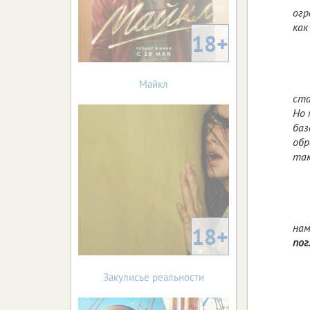
огр
как
18+
Майкл
ста
Но 
баз
обр
так
нам
18+
пог
Закулисье реальности