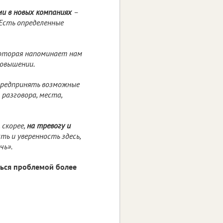
ми в новых компаниях
–
 Есть определенные
которая напоминает нам
повышении.
предпринять возможные
разговора, места,
 скорее,
на тревогу и
ть и уверенность здесь,
чь».
ться проблемой более