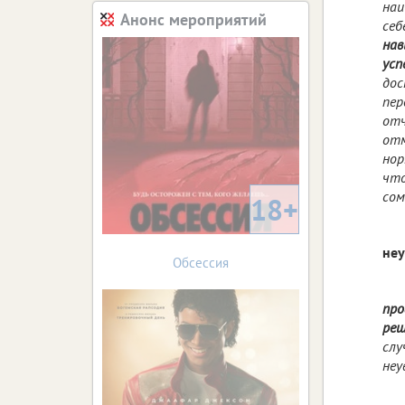
наи
Анонс мероприятий
себ
нав
усп
до
пер
отч
отм
нор
что
сом
18+
не
Обсессия
про
реш
слу
неу