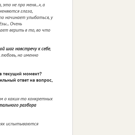
, это не про меня...», а
меняются глаза,
то начинает улыбаться, у
зы... Очень
ает верить в то, во что
ой шаг навстречу к себе
,
 любовь, но именно
 в текущий момент?
ильный ответ на вопрос,
им о каких-то конкретных
етального разбора
иях испытываются