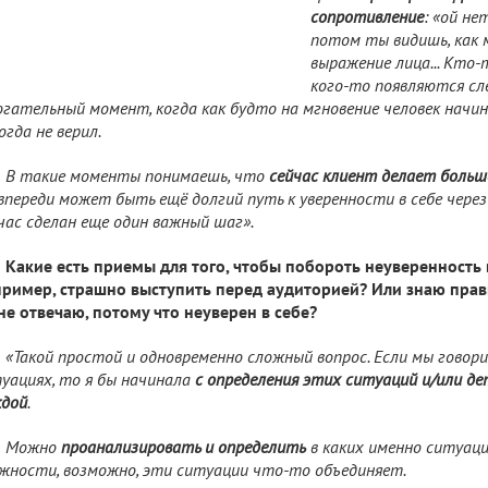
сопротивление
: «ой нет
потом ты видишь, как 
выражение лица... Кто-
кого-то появляются слё
гательный момент, когда как будто на мгновение человек начин
огда не верил.
В такие моменты понимаешь, что
сейчас клиент делает больш
 впереди может быть ещё долгий путь к уверенности в себе через
час сделан еще один важный шаг».
Какие есть приемы для того, чтобы побороть неуверенность
ример, страшно выступить перед аудиторией? Или знаю прав
не отвечаю, потому что неуверен в себе?
«Такой простой и одновременно сложный вопрос. Если мы говор
уациях, то я бы начинала
с определения этих ситуаций и/или д
дой
.
Можно
проанализировать и определить
в каких именно ситуац
жности, возможно, эти ситуации что-то объединяет.