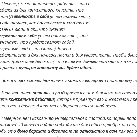
Первое, с чего начинается работа – это с
еделения для конкретного клиента, что
ачит
уверенность в себе
(в чем проявляется,
 обозначает, как достигается, кто такие
ренные люди и др.), что значит
веренность в себе
(в чем проявляется, что
значает, что представляют собой
веренные люди - это какие). Важно
еделить это и для неуверенности и для уверенности, чтобы было
орим. Далее определяется, что есть на данный момент и к чему 
бирается
путь, по которому мы будем идти.
Здесь тоже всё неоднозначно и каждый выбирает то, что ему п
Кто-то ищет
причины
и разбирается в них, для кого-то важно
лать
конкретные действия
, которые приведут его к желаемому р
но и то и другое. А кто-то выбирает совсем иной путь.
Наверное, нет какого-то универсального способа, который под
но каждый может найти подходящее для себя и приобрести то, ч
обы это
было бережно и безопасно по отношению к вам
, как раз