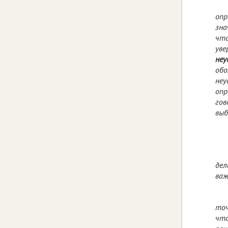
опр
зн
что
уве
неу
обо
неу
опр
гов
вы
де
важ
точ
чт