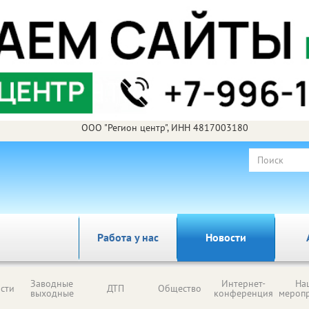
ООО "Регион центр", ИНН 4817003180
Работа у нас
Новости
Заводные
Интернет-
На
сти
ДТП
Общество
выходные
конференция
мероп