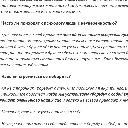
аничивать нашу жизнь – это повод задуматься, о том, что имен
 это отражается на нас и нашей жизни».
Часто ли приходят к психологу люди с неуверенностью?
«Да, наверное, в моей практике
это одна из часто встречающи
ло достаточно популярным направлением и все хотят «прокача
может быть и другое объяснение: уверенность/неуверенность в 
овое, на что опираются другие сферы жизни человека. Если эта б
ащение за помощью становится более актуальным. Хотя бывают
же не стоит забывать».
Надо ли стремиться ее побороть?
«Я не сторонник «борьбы» с тем, что происходит внутри нас. В
 приходится бороться, к
огда мы устраиваем «борьбу» с собой вн
лощает очень много наших сил
и далеко не всегда приводит к н
Наверное, так и с неуверенностью в себе.
Неуверенность сама по себе представляет борьбу с собой, зача