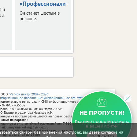
«Профессионалитета»
Рекомендации с
я и
датами
Он станет шестым в
за.
Минпросвещения РФ
регионе.
направило в регионы.
 ООО
"Регион центр" 2004 - 2026
нформационное наполнение: Информационное агентство vRossii.ru
видетельство о регистрации СМИ информационного агентства vRossii.ru
А № ФС 77‑35502
ыдано РОСКОМНАДЗОРом 04 марта 2009г.
НЕ ПРОПУСТИ!
 О. Главного редактора Нарыков А. Н.
аннеры на портале размещаются на правах рекламы.
еклама на портале:
Главные новости региона
екламное агентство "Умный маркетинг" тел. 7-910-267-70-40,
в вашей почте!
mail: umnyy.marketing@yandex.ru
тдельные публикации могут содержать информацию, не предназначенную
зоваться сайтом без изменения настроек, вы даете согласие на
ля пользователей до 18 лет.
ПОДПИСАТЬСЯ