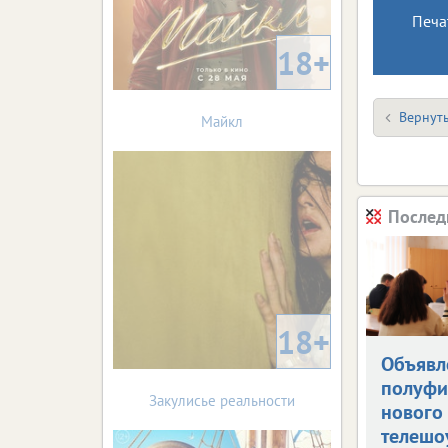
Печа
18+
Вернуть
Майкл
Послед
18+
Объявл
полуфи
Закулисье реальности
нового
телешо