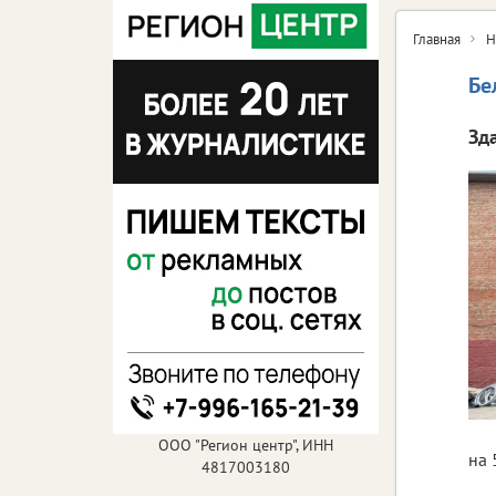
Главная
Н
Бе
Зд
ООО "Регион центр", ИНН
на 
4817003180