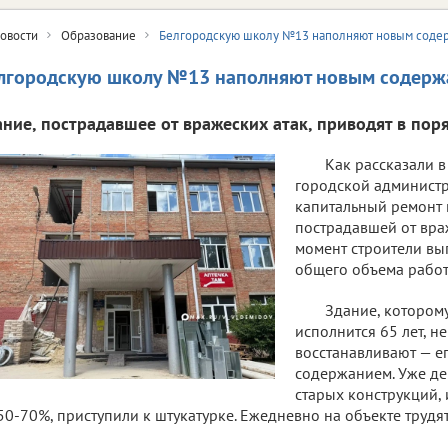
овости
Образование
Белгородскую школу №13 наполняют новым соде
лгородскую школу №13 наполняют новым содер
ание, пострадавшее от вражеских атак, приводят в пор
Как рассказали в
городской админист
капитальный ремонт
пострадавшей от вра
момент строители вы
общего объема работ
Здание, котором
исполнится 65 лет, н
восстанавливают — е
содержанием. Уже д
старых конструкций,
50-70%, приступили к штукатурке. Ежедневно на объекте трудят