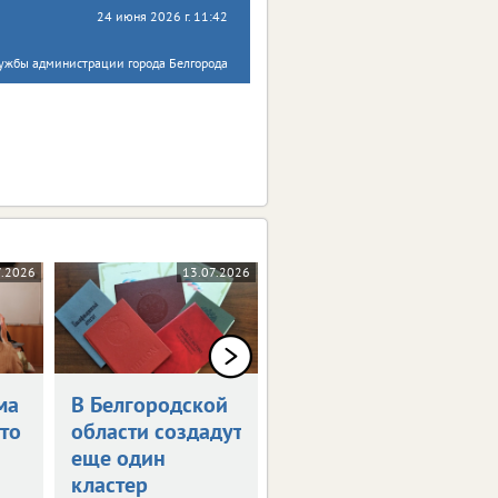
24 июня 2026 г. 11:42
лужбы администрации города Белгорода
7.2026
13.07.2026
09.07.2026
ма
В Белгородской
Определен
что
области создадут
график каникул
еще один
в 2026/27
кластер
учебном году