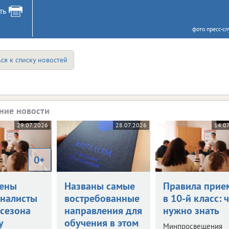
ть
фото пресс-с
ся к списку новостей
ние новости
29.07.2026
28.07.2026
14.0
0+
ены
Названы самые
Правила прие
налисты
востребованные
в 10-й класс: 
 сезона
направления для
нужно знать
у
обучения в этом
Минпросвещения