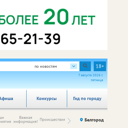
18+
по новостям
7 августа 2026 г.
пятница
Афиша
Конкурсы
Гид по городу
Новости
ши
Важная
Происшествия
Здоровье
Белгород
Ку
компаний (на
риятия
информация!
правах
рекламы)