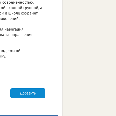
и современностью.
кой входной группой, а
ом в школе сохранят
поколений.
ая навигация,
вать направления
поддержкой
ку.
Добавить