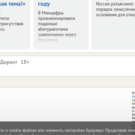
ая тема!»
году
России разъяснило
порядок зачислени
–
В Минцифры
основания для отка
ители
проанализировали
присутствия
поданные
ru.
абитуриентами
заявлениями через
Госуслуги.
.Директ
©
И
С
И
в
И.
Б
Р
Р
e
О
ать о cookie-файлах или изменить настройки браузера. Продолжая поль
д