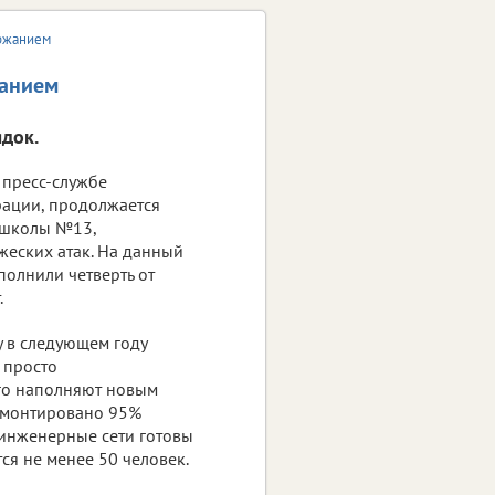
ржанием
жанием
ядок.
 пресс-службе
рации, продолжается
 школы №13,
жеских атак. На данный
полнили четверть от
.
у в следующем году
е просто
го наполняют новым
емонтировано 95%
 инженерные сети готовы
ся не менее 50 человек.