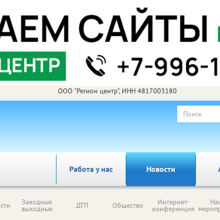
ООО "Регион центр", ИНН 4817003180
Работа у нас
Новости
Заводные
Интернет-
На
сти
ДТП
Общество
выходные
конференция
мероп