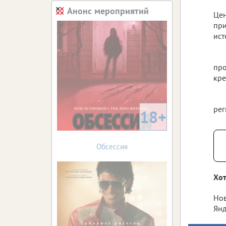
Анонс мероприятий
Цен
при
ист
про
кре
рег
18+
Обсессия
Хот
Нов
Янд