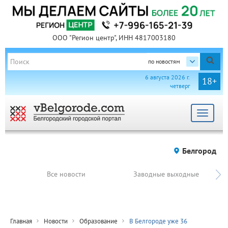
ООО "Регион центр", ИНН 4817003180
по новостям
6 августа 2026 г.
18+
четверг
Toggle
navigat
Белгород
Все новости
Заводные выходные
Главная
Новости
Образование
В Белгороде уже 36