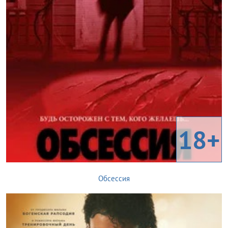
18+
Обсессия