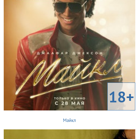
18+
Майкл