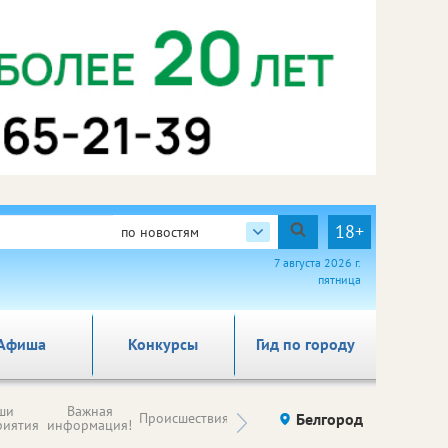
18+
по новостям
7 августа 2026 г.
пятница
Афиша
Конкурсы
Гид по городу
Новости
ши
Важная
Происшествия
Здоровье
Белгород
Ку
компаний (на
риятия
информация!
правах
рекламы)