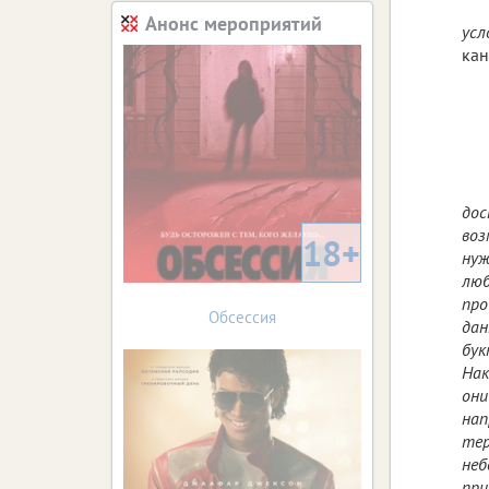
Анонс мероприятий
усл
кан
дос
воз
18+
нуж
люб
про
Обсессия
дан
бук
Нак
они
нап
тер
неб
при