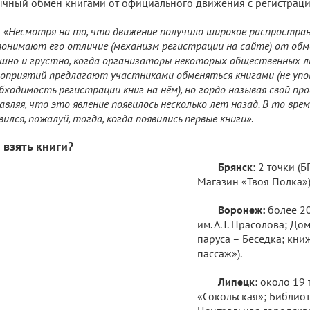
чный обмен книгами от официального движения с регистраци
«Несмотря на то, что движение получило широкое распростране
понимают его отличие (механизм регистрации на сайте) от обм
шно и грустно, когда организаторы некоторых общественных 
оприятий предлагают участниками обменяться книгами (не упо
бходимость регистрации книг на нём), но гордо называя свой пр
авляя, что это явление появилось несколько лет назад. В то вре
вился, пожалуй, тогда, когда появились первые книги»
.
 взять книги?
Брянск:
2 точки (Б
Магазин «Твоя Полка»
Воронеж:
более 20
им. А.Т. Прасолова; Д
паруса – Беседка; кн
пассаж»).
Липецк:
около 19 
«Сокольская»; Библиот