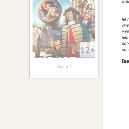
обы
не 
сме
мер
нео
доб
12+
поя
Где
Холоп 3