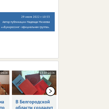
29 июля 2022 г. 10:53
Автор публикации Надежда Михеева
ы ««Буккроссинг - официальная группа».
7.2026
13.07.2026
09.07.2026
ма
В Белгородской
Определен
что
области создадут
график каникул