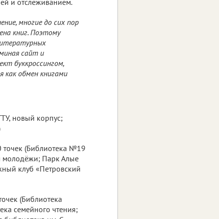
ей и отслеживанием.
ние, многие до сих пор
ена книг. Поэтому
литературных
миная сайт и
оект буккроссингом,
мя как обмен книгами
ГТУ, новый корпус;
)
 точек (Библиотека №19
ом молодёжи; Парк Алые
ижный клуб «Петровский
точек (Библиотека
ека семейного чтения;