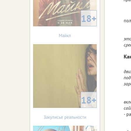
18+
пол
Майкл
это
сре
Ка
дви
под
зар
18+
вкл
сай
- р
Закулисье реальности