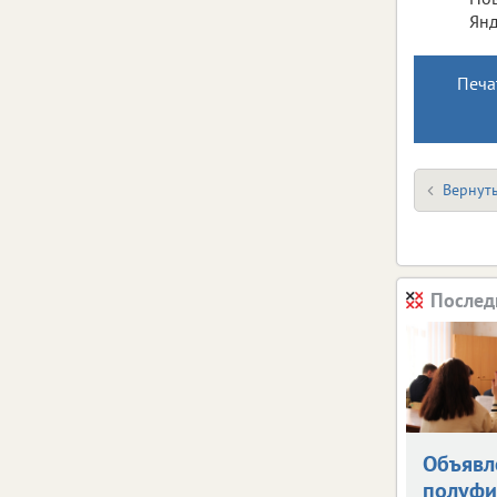
Янд
Печа
Вернуть
Послед
Объявл
полуфи