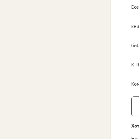
Есе
кни
биб
КПК
Ком
Хот
Нов