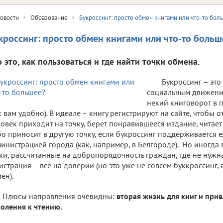
овости
Образование
Букроссинг: просто обмен книгами или что-то бол
кроссинг: просто обмен книгами или что-то больш
о это, как пользоваться и где найти точки обмена.
Букроссинг – это
социальным движени
некий книговорот в 
к вам удобно). В идеале – книгу регистрируют на сайте, чтобы 
овек приходит на точку, берет понравившееся издание, читает
о приносит в другую точку, если букроссинг поддерживается 
инистрацией города (как, например, в Белгороде). Но иногда
ки, рассчитанные на добропорядочность граждан, где не нужн
истрация – всё на доверии (но это уже не совсем буккроссинг, 
ен).
Плюсы направления очевидны:
вторая жизнь для книг и пр
оления к чтению.