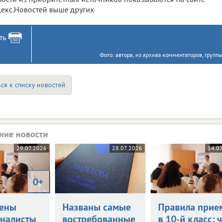
екс.Новостей выше других
ть
Фото: автора, из архива комментаторов, групп
ся к списку новостей
ние новости
29.07.2026
28.07.2026
14.0
0+
ены
Названы самые
Правила прие
налисты
востребованные
в 10-й класс: 