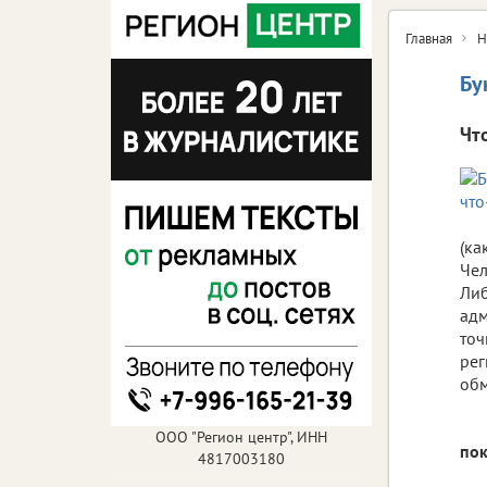
Главная
Н
Бу
Чт
(ка
Чел
Либ
адм
точ
рег
обм
ООО "Регион центр", ИНН
пок
4817003180