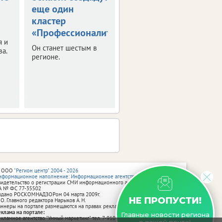
еще один
в 2026/27
кластер
учебном году
«Профессионалитета»
Рекомендации с
я и
датами
Он станет шестым в
за.
Минпросвещения РФ
регионе.
направило в регионы.
 ООО
"Регион центр" 2004 - 2026
нформационное наполнение: Информационное агентство vRossii.ru
видетельство о регистрации СМИ информационного агентства vRossii.ru
А № ФС 77‑35502
ыдано РОСКОМНАДЗОРом 04 марта 2009г.
НЕ ПРОПУСТИ!
 О. Главного редактора Нарыков А. Н.
аннеры на портале размещаются на правах рекламы.
еклама на портале:
Главные новости региона
екламное агентство "Умный маркетинг" тел. 7-910-267-70-40,