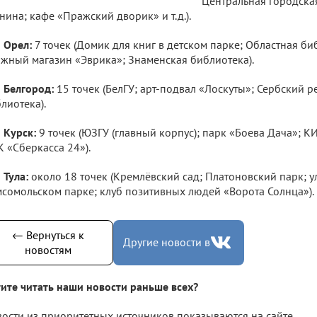
Центральная городская
нина; кафе «Пражский дворик» и т.д.).
Орел:
7 точек (Домик для книг в детском парке; Областная би
жный магазин «Эврика»; Знаменская библиотека).
Белгород:
15 точек (БелГУ; арт-подвал «Лоскуты»; Сербский р
лиотека).
Курск:
9 точек (ЮЗГУ (главный корпус); парк «Боева Дача»; К
 «Сберкасса 24»).
Тула:
около 18 точек (Кремлёвский сад; Платоновский парк; у
сомольском парке; клуб позитивных людей «Ворота Солнца»).
← Вернуться к
Другие новости в
новостям
ите читать наши новости раньше всех?
ости из приоритетных источников показываются на сайте