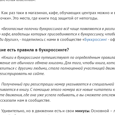
Как раз таки в магазинах, кафе, обучающих центрах можно и 
очки». Это места, где книги под защитой от непогоды.
«Безопасные полочки буккроссинга всё чаще появляются в разл
 кафе, владельцы которых присоединяются к буккроссингу, чтобы
ди других»
, - поделились с нами в сообществе «
Буккроссинг
- оф
кие есть правила в буккроссинге?
«Книги в буккроссинге путешествуют по определённым правил
жение от обычного обмена книгами. Для того, чтобы книга, ко
елиться с другими людьми, стала полноценной участницей движе
егистрировать на сайте.
Полученный при регистрации номер указывается в специальной 
еивается в книгу. С помощью этого номера все новые читатели 
те движения, где она уже успела побывать, а вы сможете отсле
ассказали нам в сообществе.
Удивительно, но в движении есть и свои
минусы
. Основной – 