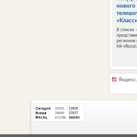
нового
телешо
«Классн
В списке 
представ
регионов 
ИА vRossii.
Яндекс