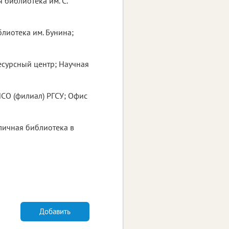
 библиотека им. С.
блиотека им. Бунина;
есурсный центр; Научная
ИСО (филиал) РГСУ; Офис
личная библиотека в
Добавить