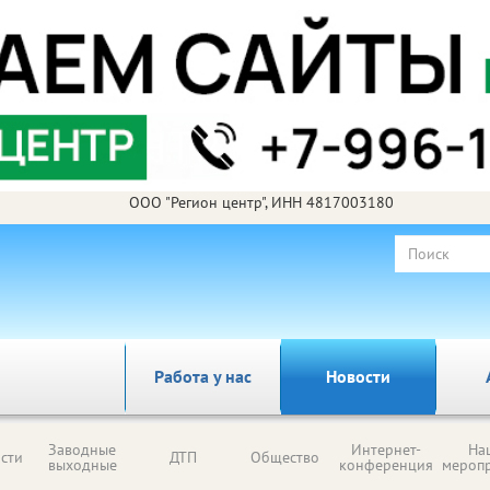
ООО "Регион центр", ИНН 4817003180
Работа у нас
Новости
Заводные
Интернет-
На
сти
ДТП
Общество
выходные
конференция
мероп