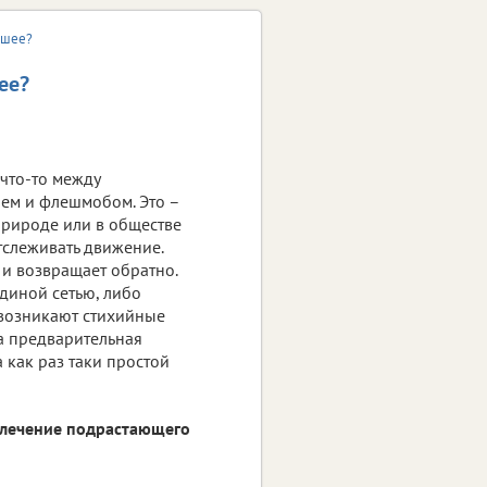
ьшее?
ее?
 что-то между
ем и флешмобом. Это –
природе или в обществе
отслеживать движение.
 и возвращает обратно.
единой сетью, либо
 возникают стихийные
а предварительная
а как раз таки простой
ивлечение подрастающего