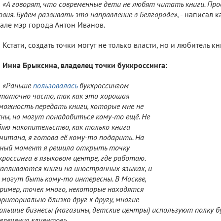
«А говорят, что современные дети не любят читать книги. Пр
овия. Будем развивать это направление в Белгороде»
, - написал 
але мэр города Антон Иванов.
Кстати, создать точки могут не только власти, но и любитель кн
Инна Брыксина, владелец точки буккроссинга:
«Раньше
пользовалась
буккроссингом
таточно часто, так как это хорошая
можность передать книги, которые мне не
ны, но могут понадобиться кому-то ещё. Не
лю накопительство, как только книга
читана, я готова её кому-то подарить. На
ный момент я решила открыть точку
кроссинга в языковом центре, где работаю.
апливаются книги на иностранных языках, и
 могут быть кому-то интересны. В Москве,
ример, точек много, некоторые находятся
риториально близко друг к другу, многие
ольшие бизнесы (магазины, детские центры) используют полку б
влечения клиентов»
.