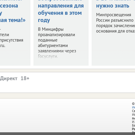
 сезона
направления для
нужно знать
у
обучения в этом
Минпросвещения
ая тема!»
году
России разъяснило
порядок зачислени
–
В Минцифры
основания для отка
ители
проанализировали
присутствия
поданные
ru.
абитуриентами
заявлениями через
Госуслуги.
.Директ
©
И
С
И
в
И.
Б
Р
Р