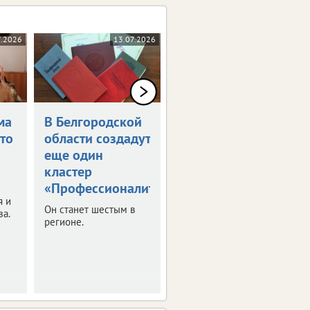
7.2026
13.07.2026
09.07.2026
ма
В Белгородской
Определен
что
области создадут
график каникул
еще один
в 2026/27
кластер
учебном году
«Профессионалитета»
Рекомендации с
я и
датами
Он станет шестым в
за.
Минпросвещения РФ
регионе.
направило в регионы.