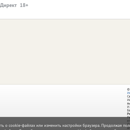
.Директ
©
И
С
И
в
И.
Б
Р
Р
e
О
ать о cookie-файлах или изменить настройки браузера. Продолжая поль
д