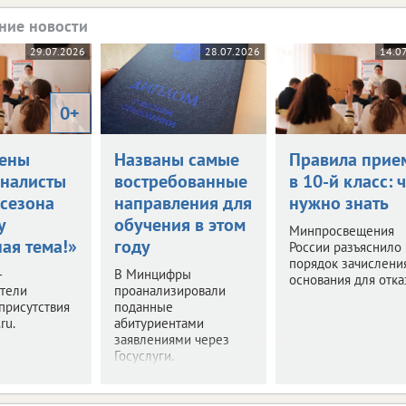
ние новости
29.07.2026
28.07.2026
14.0
0+
ены
Названы самые
Правила прие
налисты
востребованные
в 10-й класс: 
 сезона
направления для
нужно знать
у
обучения в этом
Минпросвещения
ая тема!»
году
России разъяснило
порядок зачислени
–
В Минцифры
основания для отка
ители
проанализировали
присутствия
поданные
ru.
абитуриентами
заявлениями через
Госуслуги.