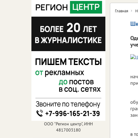
Главная
Н
Шк
Од
уч
нач
при
обу
гра
зан
ООО "Регион центр", ИНН
4817003180
в т