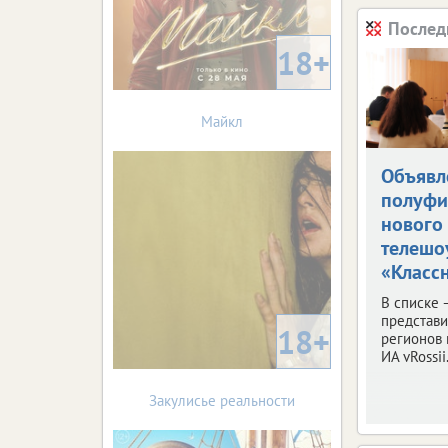
Послед
18+
Майкл
Объявл
полуфи
нового
телешо
«Классн
В списке 
представ
18+
регионов 
ИА vRossii.
Закулисье реальности