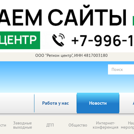
ООО "Регион центр", ИНН 4817003180
Работа у нас
Новости
Заводные
Интернет-
На
сти
ДТП
Общество
выходные
конференция
мероп