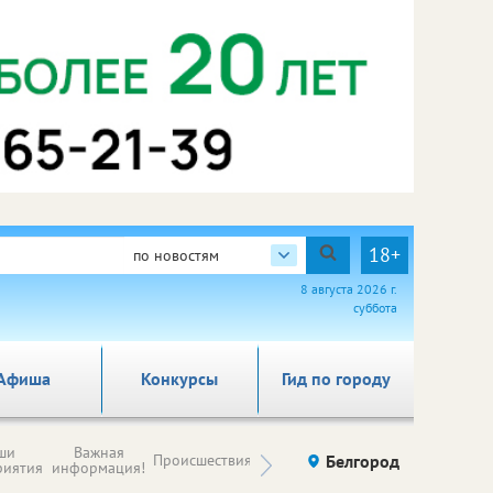
18+
по новостям
8 августа 2026 г.
суббота
Афиша
Конкурсы
Гид по городу
Новости
ши
Важная
Происшествия
Здоровье
Белгород
Ку
компаний (на
риятия
информация!
правах
рекламы)