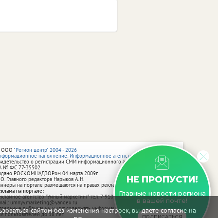
 ООО
"Регион центр" 2004 - 2026
нформационное наполнение: Информационное агентство vRossii.ru
видетельство о регистрации СМИ информационного агентства vRossii.ru
А № ФС 77‑35502
ыдано РОСКОМНАДЗОРом 04 марта 2009г.
НЕ ПРОПУСТИ!
 О. Главного редактора Нарыков А. Н.
аннеры на портале размещаются на правах рекламы.
еклама на портале:
Главные новости региона
екламное агентство "Умный маркетинг" тел. 7-910-267-70-40,
в вашей почте!
mail: umnyy.marketing@yandex.ru
тдельные публикации могут содержать информацию, не предназначенную
зоваться сайтом без изменения настроек, вы даете согласие на
ля пользователей до 18 лет.
ПОДПИСАТЬСЯ