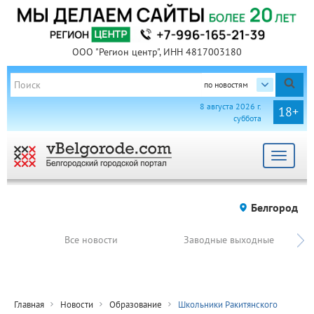
ООО "Регион центр", ИНН 4817003180
по новостям
8 августа 2026 г.
18+
суббота
Toggle
navigat
Белгород
Все новости
Заводные выходные
Главная
Новости
Образование
Школьники Ракитянского