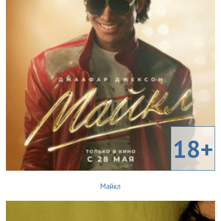
18+
Майкл