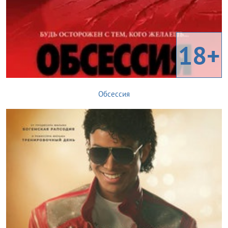
18+
Обсессия