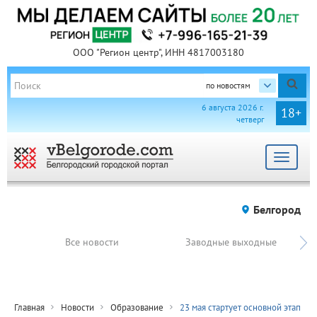
ООО "Регион центр", ИНН 4817003180
по новостям
6 августа 2026 г.
18+
четверг
Toggle
navigat
Белгород
Все новости
Заводные выходные
Главная
Новости
Образование
23 мая стартует основной этап