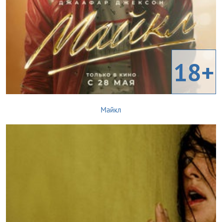
18+
Майкл