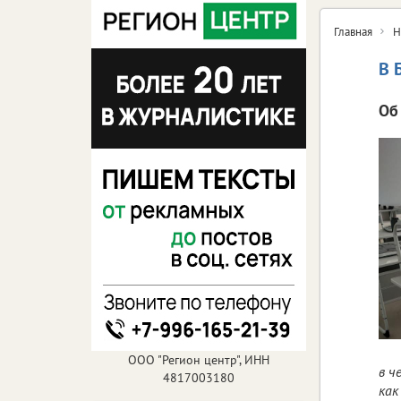
Главная
Н
В 
Об
ООО "Регион центр", ИНН
в ч
4817003180
как