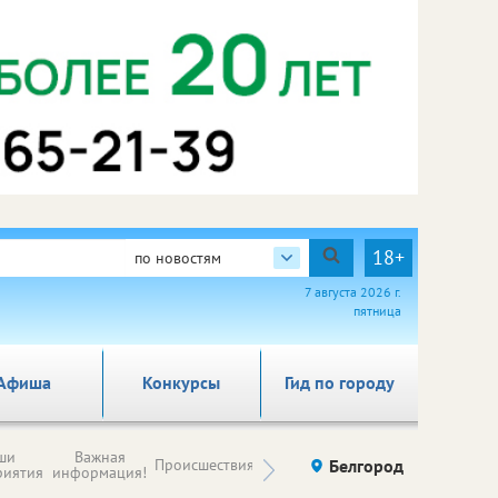
18+
по новостям
7 августа 2026 г.
пятница
Афиша
Конкурсы
Гид по городу
Новости
ши
Важная
Происшествия
Здоровье
Белгород
Ку
компаний (на
риятия
информация!
правах
рекламы)