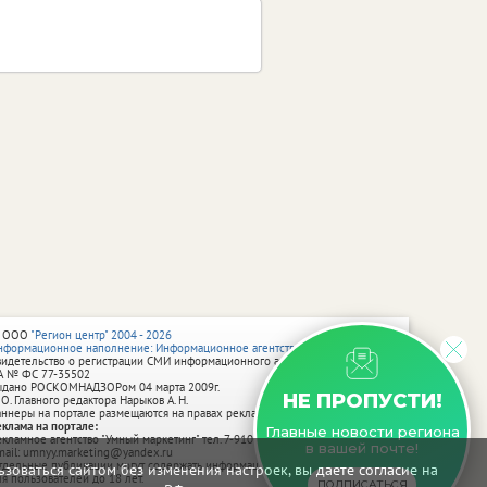
 ООО
"Регион центр" 2004 - 2026
нформационное наполнение: Информационное агентство vRossii.ru
видетельство о регистрации СМИ информационного агентства vRossii.ru
А № ФС 77‑35502
ыдано РОСКОМНАДЗОРом 04 марта 2009г.
НЕ ПРОПУСТИ!
 О. Главного редактора Нарыков А. Н.
аннеры на портале размещаются на правах рекламы.
еклама на портале:
Главные новости региона
екламное агентство "Умный маркетинг" тел. 7-910-267-70-40,
в вашей почте!
mail: umnyy.marketing@yandex.ru
тдельные публикации могут содержать информацию, не предназначенную
зоваться сайтом без изменения настроек, вы даете согласие на
ля пользователей до 18 лет.
ПОДПИСАТЬСЯ