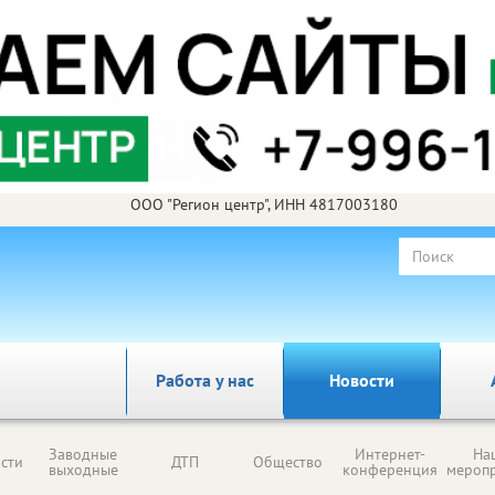
ООО "Регион центр", ИНН 4817003180
Работа у нас
Новости
Заводные
Интернет-
На
сти
ДТП
Общество
выходные
конференция
мероп