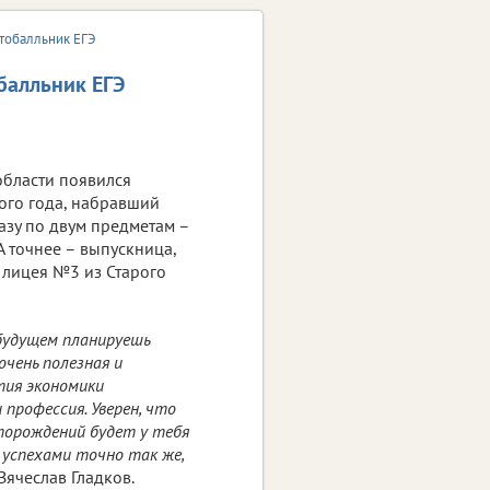
стобалльник ЕГЭ
балльник ЕГЭ
области появился
ого года, набравший
азу по двум предметам –
А точнее – выпускница,
 лицея №3 из Старого
будущем планируешь
очень полезная и
тия экономики
 профессия. Уверен, что
орождений будет у тебя
 успехами точно так же,
Вячеслав Гладков.