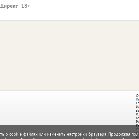
.Директ
©
И
С
И
в
И.
Б
Р
Р
e
О
ать о cookie-файлах или изменить настройки браузера. Продолжая поль
д