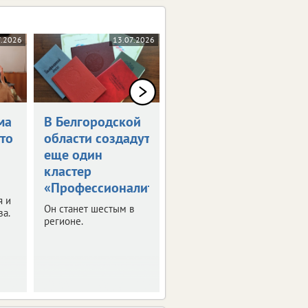
7.2026
13.07.2026
09.07.2026
ма
В Белгородской
Определен
что
области создадут
график каникул
еще один
в 2026/27
кластер
учебном году
«Профессионалитета»
Рекомендации с
я и
датами
Он станет шестым в
за.
Минпросвещения РФ
регионе.
направило в регионы.