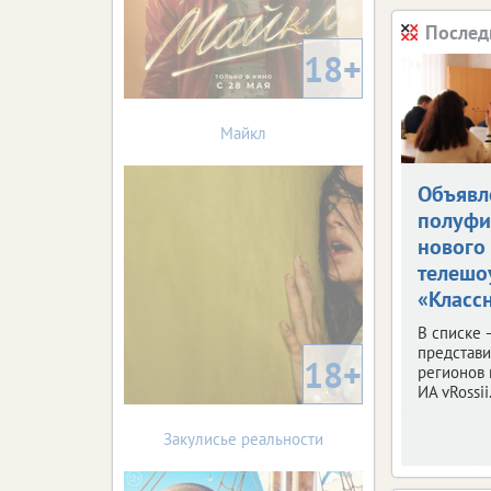
Послед
18+
Майкл
Объявл
полуфи
нового
телешо
«Классн
В списке 
представ
18+
регионов 
ИА vRossii.
Закулисье реальности