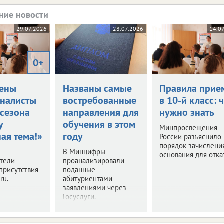
ние новости
29.07.2026
28.07.2026
14.0
0+
ены
Названы самые
Правила прие
налисты
востребованные
в 10-й класс: 
 сезона
направления для
нужно знать
у
обучения в этом
Минпросвещения
ая тема!»
году
России разъяснило
порядок зачислени
–
В Минцифры
основания для отка
ители
проанализировали
присутствия
поданные
ru.
абитуриентами
заявлениями через
Госуслуги.