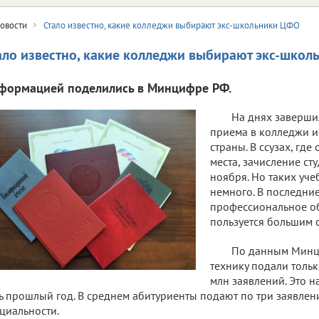
овости
Стало известно, какие колледжи выбирают экс-школьники ЦФО
ало известно, какие колледжи выбирают экс-шко
формацией поделились в Минцифре РФ.
На днях заверши
приема в колледжи 
страны. В ссузах, гд
места, зачисление ст
ноября. Но таких уч
немного. В последни
профессиональное о
пользуется большим 
По данным Минц
технику подали тольк
млн заявлений. Это н
ь прошлый год. В среднем абитуриенты подают по три заявлен
циальности.