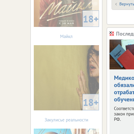
Вернуть
18+
Послед
Майкл
Медик
обязал
отраба
обучен
18+
Соответс
закон при
РФ.
Закулисье реальности