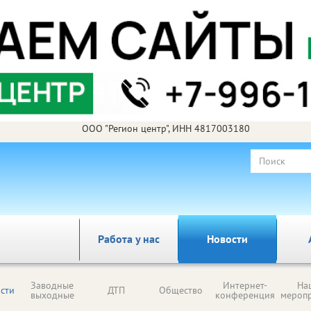
ООО "Регион центр", ИНН 4817003180
Работа у нас
Новости
Заводные
Интернет-
На
сти
ДТП
Общество
выходные
конференция
мероп