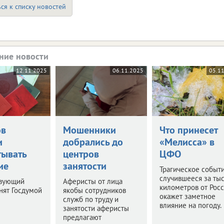
ся к списку новостей
ние новости
12.11.2025
06.11.2025
05.1
ов
Мошенники
Что принесет
и
добрались до
«Мелисса» в
тывать
центров
ЦФО
ие
занятости
Трагическое событи
случившееся за ты
твующий
Аферисты от лица
километров от Росс
нят Госдумой
якобы сотрудников
окажет заметное
служб по труду и
влияние на погоду.
занятости аферисты
предлагают