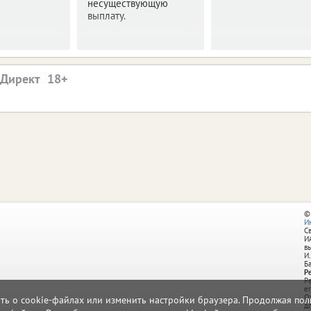
несуществующую
выплату.
.Директ
©
И
С
И
в
И.
Б
Р
Р
e
О
ать о cookie-файлах или изменить настройки браузера. Продолжая поль
д