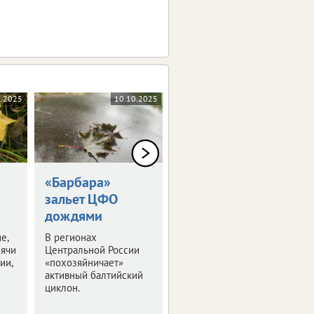
1.2025
10.10.2025
06.10.2025
«Барбара»
Пособия для
зальет ЦФО
семей с детьми
дождями
проиндексируют
е,
В регионах
Подробности – в
сячи
Центральной России
нашем материале.
ии,
«похозяйничает»
активный балтийский
циклон.