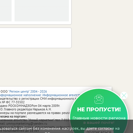
 ООО
"Регион центр" 2004 - 2026
нформационное наполнение: Информационное агентство vRossii.ru
видетельство о регистрации СМИ информационного агентства vRossii.ru
А № ФС 77‑35502
ыдано РОСКОМНАДЗОРом 04 марта 2009г.
НЕ ПРОПУСТИ!
 О. Главного редактора Нарыков А. Н.
аннеры на портале размещаются на правах рекламы.
еклама на портале:
Главные новости региона
екламное агентство "Умный маркетинг" тел. 7-910-267-70-40,
в вашей почте!
mail: umnyy.marketing@yandex.ru
тдельные публикации могут содержать информацию, не предназначенную
зоваться сайтом без изменения настроек, вы даете согласие на
ля пользователей до 18 лет.
ПОДПИСАТЬСЯ