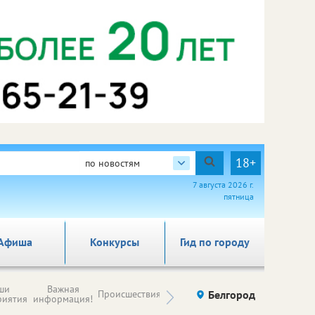
18+
по новостям
7 августа 2026 г.
пятница
Афиша
Конкурсы
Гид по городу
Новости
ши
Важная
Происшествия
Здоровье
Белгород
Ку
компаний (на
риятия
информация!
правах
рекламы)