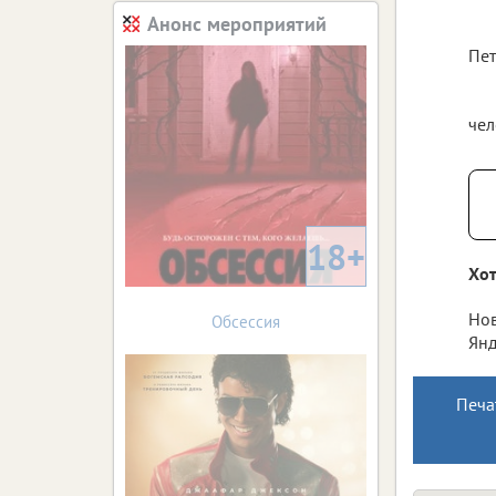
Анонс мероприятий
Пет
чел
18+
Хот
Нов
Обсессия
Янд
Печа