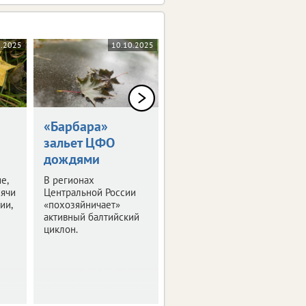
1.2025
10.10.2025
06.10.2025
«Барбара»
Пособия для
зальет ЦФО
семей с детьми
дождями
проиндексируют
е,
В регионах
Подробности – в
сячи
Центральной России
нашем материале.
ии,
«похозяйничает»
активный балтийский
циклон.