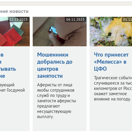
ние новости
12.11.2025
06.11.2025
05.1
ов
Мошенники
Что принесет
и
добрались до
«Мелисса» в
тывать
центров
ЦФО
ие
занятости
Трагическое событи
случившееся за ты
твующий
Аферисты от лица
километров от Росс
нят Госдумой
якобы сотрудников
окажет заметное
служб по труду и
влияние на погоду.
занятости аферисты
предлагают
несуществующую
выплату.