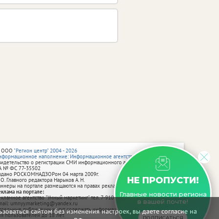
 ООО
"Регион центр" 2004 - 2026
нформационное наполнение: Информационное агентство vRossii.ru
видетельство о регистрации СМИ информационного агентства vRossii.ru
А № ФС 77‑35502
ыдано РОСКОМНАДЗОРом 04 марта 2009г.
НЕ ПРОПУСТИ!
 О. Главного редактора Нарыков А. Н.
аннеры на портале размещаются на правах рекламы.
еклама на портале:
Главные новости региона
екламное агентство "Умный маркетинг" тел. 7-910-267-70-40,
в вашей почте!
mail: umnyy.marketing@yandex.ru
тдельные публикации могут содержать информацию, не предназначенную
зоваться сайтом без изменения настроек, вы даете согласие на
ля пользователей до 18 лет.
ПОДПИСАТЬСЯ