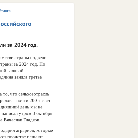
йтинга
российского
ли за 2024 год.
омстве страны подвели
страны за 2024 год. По
ной валовой
дчина заняла третье
а то, что сельхозотрасль
трелов – почти 200 тысяч
одняшний день мы не
 написал утром 3 октября
е Вячеслав Гладков.
одарил аграриев, которые
животноводстве решают