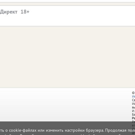
.Директ
©
И
С
И
в
И.
Б
Р
Р
e
О
ать о cookie-файлах или изменить настройки браузера. Продолжая поль
д