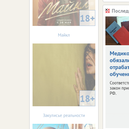
Послед
18+
Майкл
Медик
обязал
отраба
обучен
Соответс
закон при
РФ.
18+
Закулисье реальности