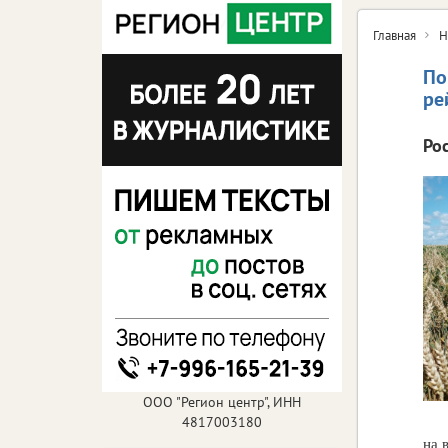
Главная
Н
По
ре
Ро
ООО "Регион центр", ИНН
4817003180
на 