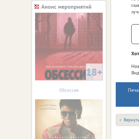
гла
Анонс мероприятий
луч
Хот
Нов
18+
Янд
Печа
Обсессия
Вернуть