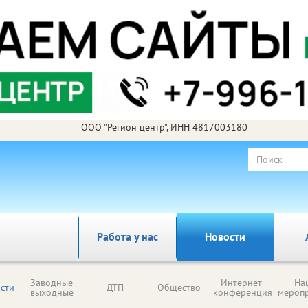
ООО "Регион центр", ИНН 4817003180
Работа у нас
Новости
Заводные
Интернет-
На
сти
ДТП
Общество
выходные
конференция
мероп