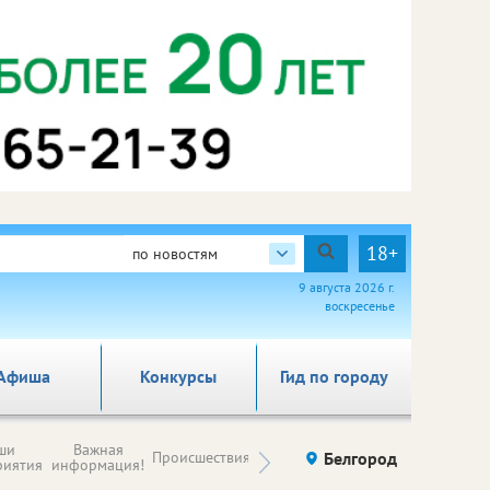
18+
по новостям
9 августа 2026 г.
воскресенье
Афиша
Конкурсы
Гид по городу
Новости
ши
Важная
Происшествия
Здоровье
Белгород
Ку
компаний (на
риятия
информация!
правах
рекламы)