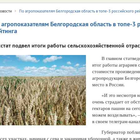
овости
По агропоказателям Белгородская область в топе-3 российского ре
 агропоказателям Белгородская область в топе-3 
йтинга
сстат подвел итоги работы сельскохозяйственной отрас
В главном статвед
итог работы аграриев 
стоимости произведен
агропродукции Белгоро
место в России.
«И это несмотря н
очень страдает от обс
гектаров пашни на сег
можем возделывать», –
в своем телеграм-канал
Губернатор поблаг
всех участках, начиная с сева и заканчивая уборочной, а также в 