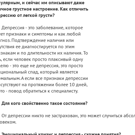
улярным, и сейчас им описывают даже
чное грустное настроение. Как отличить
рессию от легкой грусти?
Депрессия - это заболевание, которое
ет признаки и симптомы и как любой
гноз. Подтверждение наличия или
утствия ее диагностируется по этим
знакам и по длительности их наличия. То
ь, если человек просто плаксивый одну
елю - это еще не депрессия, это просто
циональный спад, который является
мальным. А если все признаки депрессии
сутствуют на протяжении более 10 дней,
это - повод обратиться к специалисту.
Для кого свойственно такое состояние?
От депрессии никто не застрахован, это может случиться абс
овеком.
Эмоциональный кризис и депрессия - схожие понятия?