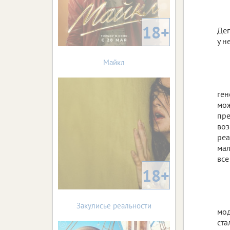
18+
Деп
у н
Майкл
ген
мож
пре
воз
реа
мал
все
18+
Закулисье реальности
мод
ста