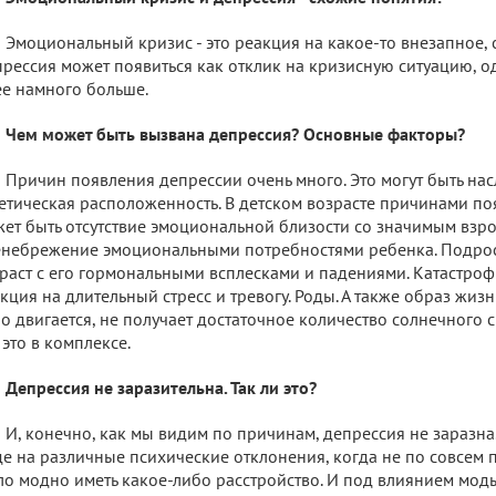
Эмоциональный кризис - это реакция на какое-то внезапное, 
рессия может появиться как отклик на кризисную ситуацию, 
ее намного больше.
Чем может быть вызвана депрессия? Основные факторы?
Причин появления депрессии очень много. Это могут быть на
етическая расположенность. В детском возрасте причинами п
ет быть отсутствие эмоциональной близости со значимым взро
небрежение эмоциональными потребностями ребенка. Подро
раст с его гормональными всплесками и падениями. Катастроф
кция на длительный стресс и тревогу. Роды. А также образ жиз
о двигается, не получает достаточное количество солнечного с
 это в комплексе.
Депрессия не заразительна. Так ли это?
И, конечно, как мы видим по причинам, депрессия не заразна
е на различные психические отклонения, когда не по совсем
ло модно иметь какое-либо расстройство. И под влиянием моды