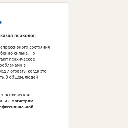
е
казал психолог.
епрессивного состояния
обенно сильна. Но
тают психическое
проблемами в
од лютовать: когда это
ть. В общем, людей
ет психическое
рили с
магистром
офессиональной