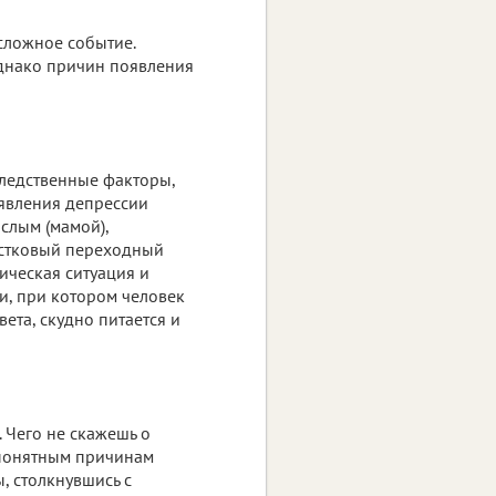
сложное событие.
однако причин появления
следственные факторы,
оявления депрессии
слым (мамой),
стковый переходный
ическая ситуация и
ни, при котором человек
вета, скудно питается и
. Чего не скажешь о
 понятным причинам
, столкнувшись с