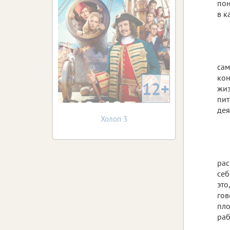
пон
в к
сам
кон
12+
жиз
пит
дея
Холоп 3
рас
себ
это
гов
пло
раб