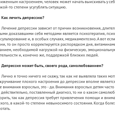
иженным настроением, человек может начать выискивать у се
акой-то степени усугублять ситуацию.
Как лечить депрессию?
Лечение депрессии зависит от причин возникновения, длител
ыми доказавшими себя методами является психотерапия, пси
сультирование и, в особых случаях, медикаментозно. А вот есл
ни, то он просто корректируется распорядком дня, витамина
анием, необходимой нагрузкой на физическую, эмоциональну
тельности и, конечно же, поддержкой близких людей.
Депрессия может быть, своего рода, самолюбованием?
Лично я точно ничего не скажу, так как не выявляла таких моти
кручивание плохого настроения до депрессии вполне являетс
е внимания взрослых, это - да. Внимания взрослых детям часто
, действительно, поставленный диагноз, то ни о каком самол
орить, так как депрессия требует привлечения помощи и вним
хого, в какой-то степени невыносимого состояния. Когда болезн
отать.