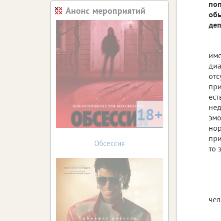
поп
Анонс мероприятий
обы
деп
име
диа
отс
при
ест
нед
18+
эмо
нор
при
Обсессия
то 
чел