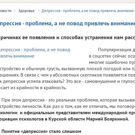
овости
Здоровье
Депрессия - проблема, а не повод привлечь внимание
прессия - проблема, а не повод привлечь внимани
причинах ее появления и способах устранения нам расс
Популяризация д
в соцсетях сейчас ос
многие ошибочно пу
стройство и обычную грусть, вызванную плохой погодой или 
ошениях. В связи с чем у абсолютных скептиков появляется пов
х депрессия успела атаковать? Это все - самовнушение и глупос
сает из крайности в крайность.
При этом депрессия - это реальная проблема, которая вызыва
стройство личности. Как раз о том, как ее отличать, мы погово
ихологии и официальным представителем международной пр
оциации психологов в Курской области Марией Бояркиной.
Понятие «депрессия» стало слишком