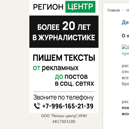
Главная
Н
Де
О 
рас
отн
все
бро
рас
пс
асс
ООО "Регион центр", ИНН
4817003180