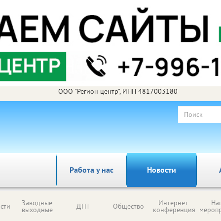
ООО "Регион центр", ИНН 4817003180
Работа у нас
Новости
Заводные
Интернет-
На
сти
ДТП
Общество
выходные
конференция
мероп