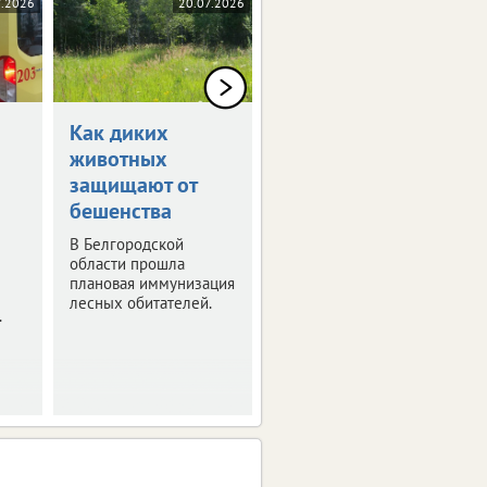
7.2026
20.07.2026
20.07.2026
Как диких
Благодаря ЭКО в
животных
Белгородской
защищают от
родилось 69
бешенства
детей
В Белгородской
Статистика за
области прошла
полугодие.
плановая иммунизация
лесных обитателей.
.