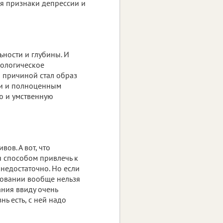
бя признаки депрессии и
ьности и глубины. И
хологическое
и причиной стал образ
ми и полноценным
ю и умственную
вов. А вот, что
я способом привлечь к
 недостаточно. Но если
юбовании вообще нельзя
ания ввиду очень
ь есть, с ней надо