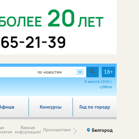
18+
по новостям
8 августа 2026 г.
суббота
Афиша
Конкурсы
Гид по городу
Новости
ши
Важная
Происшествия
Здоровье
Белгород
Ку
компаний (на
риятия
информация!
правах
рекламы)