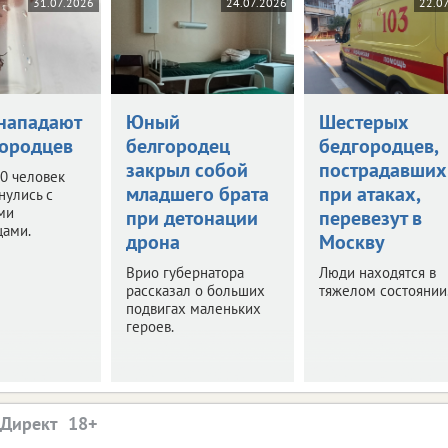
31.07.2026
24.07.2026
22.0
нападают
Юный
Шестерых
городцев
белгородец
бедгородцев,
закрыл собой
пострадавших
0 человек
младшего брата
при атаках,
нулись с
ми
при детонации
перевезут в
цами.
дрона
Москву
Врио губернатора
Люди находятся в
рассказал о больших
тяжелом состоянии
подвигах маленьких
героев.
.Директ