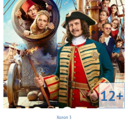
12+
Холоп 3