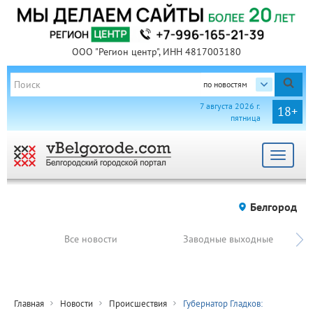
ООО "Регион центр", ИНН 4817003180
по новостям
7 августа 2026 г.
18+
пятница
Toggle
navigat
Белгород
Все новости
Заводные выходные
Главная
Новости
Происшествия
Губернатор Гладков: