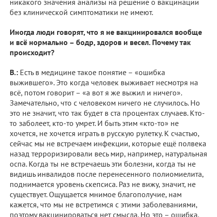
никакого значения анализы на решение о вакцинации
без клинической симптоматики не имеют.
Иногда люди говорят, что я не вакцинировался вообще
и всё нормально – бодр, здоров и весел. Почему так
происходит?
В.:
Есть в медицине такое понятие – «ошибка
выжившего». Это когда человек выживает несмотря на
всё, потом говорит – «а вот я же выжил и ничего».
Замечательно, что с человеком ничего не случилось. Но
это не значит, что так будет в ста процентах случаев. Кто-
то заболеет, кто-то умрет. И быть этим «кто-то» не
хочется, не хочется играть в русскую рулетку. К счастью,
сейчас мы не встречаем инфекции, которые ещё полвека
назад терроризировали весь мир, например, натуральная
оспа. Когда ты не встречаешь эти болезни, когда ты не
видишь инвалидов после перенесенного полиомиелита,
поднимается уровень скепсиса. Раз не вижу, значит, не
существует. Ощущается мнимое благополучие, нам
кажется, что мы не встретимся с этими заболеваниями,
поэтому вакцинироваться нет смысла. Но это – ошибка.