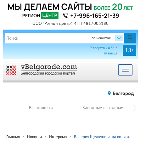
ООО "Регион центр", ИНН 4817003180
по новостям
7 августа 2026 г.
18+
пятница
Toggle
navigat
Белгород
Все новости
Заводные выходные
Главная
Новости
Интервью
Валерия Щелкунова: «А вот я же