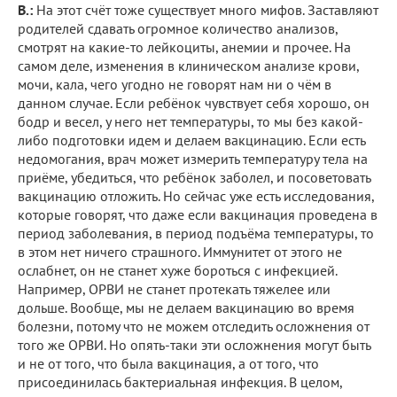
В.:
На этот счёт тоже существует много мифов. Заставляют
родителей сдавать огромное количество анализов,
смотрят на какие-то лейкоциты, анемии и прочее. На
самом деле, изменения в клиническом анализе крови,
мочи, кала, чего угодно не говорят нам ни о чём в
данном случае. Если ребёнок чувствует себя хорошо, он
бодр и весел, у него нет температуры, то мы без какой-
либо подготовки идем и делаем вакцинацию. Если есть
недомогания, врач может измерить температуру тела на
приёме, убедиться, что ребёнок заболел, и посоветовать
вакцинацию отложить. Но сейчас уже есть исследования,
которые говорят, что даже если вакцинация проведена в
период заболевания, в период подъёма температуры, то
в этом нет ничего страшного. Иммунитет от этого не
ослабнет, он не станет хуже бороться с инфекцией.
Например, ОРВИ не станет протекать тяжелее или
дольше. Вообще, мы не делаем вакцинацию во время
болезни, потому что не можем отследить осложнения от
того же ОРВИ. Но опять-таки эти осложнения могут быть
и не от того, что была вакцинация, а от того, что
присоединилась бактериальная инфекция. В целом,