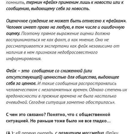
помнить,
термин «фейк» применим лишь к новости или к
сообщению, выдающему себя за новость.
Оценочное суждение не может быть отнесено к «фейкам».
Человек имеет право на любую, в том числе и ошибочную
оценку.
Поэтому прямое выражение оценки должно
восприниматься не как факт, а как мнение. Оно не
рассматривается экспертами как фейк независимо от
наличия в нем признаков недобросовестного
информирования.
Фейк – это сообщение со сниженной (или
отсутствующей) ценностью для общества, выдающее
себя за ценное.
И такие сообщения распространялись
человечеством с незапамятных времен. Однако степень их
вредоносности в прежние времена не была настолько
очевидной. Сегодня ситуация заметно обострилась».
С чем это связано? Понятно, что с общественной
ситуацией. Но раньше тоже было не все гладко…
(А.):
«В первую очередь,
с развитием массмедиа
. Фейки