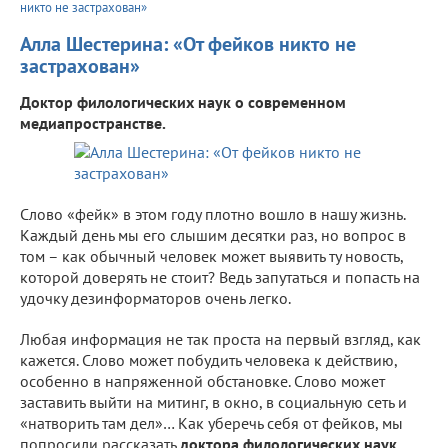
никто не застрахован»
Алла Шестерина: «От фейков никто не
застрахован»
Доктор филологических наук о современном
медиапространстве.
Слово «фейк» в этом году плотно вошло в нашу жизнь.
Каждый день мы его слышим десятки раз, но вопрос в
том – как обычный человек может выявить ту новость,
которой доверять не стоит? Ведь запутаться и попасть на
удочку дезинформаторов очень легко.
Любая информация не так проста на первый взгляд, как
кажется. Слово может побудить человека к действию,
особенно в напряженной обстановке. Слово может
заставить выйти на митинг, в окно, в социальную сеть и
«натворить там дел»… Как уберечь себя от фейков, мы
попросили рассказать
доктора филологических наук,