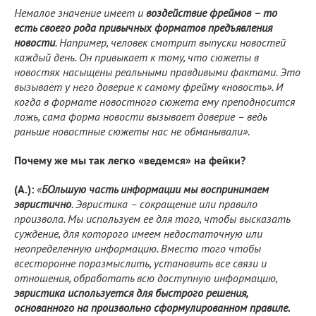
Немалое значение имеет и
воздействие фреймов – то
есть своего рода привычных форматов предъявления
новости
. Например, человек смотрит выпуски новостей
каждый день. Он привыкает к тому, что сюжеты в
новостях насыщены реальными правдивыми фактами. Это
вызывает у него доверие к самому фрейму «новость». И
когда в формате новостного сюжета ему преподносится
ложь, сама форма новости вызывает доверие – ведь
раньше новостные сюжеты нас не обманывали».
Почему же мы так легко «ведемся» на фейки?
(А.):
«
БОльшую часть информации мы воспринимаем
эвристично
. Эвристика – сокра­щение или правило
произвола. Мы используем ее для того, что­бы высказать
суждение, для которого имеем недостаточную или
неопределенную информацию. Вместо того чтобы
всесторонне поразмыслить, установить все связи и
отношения, обработать всю доступную информацию,
эвристика используется для быст­рого решения,
основанного на произвольно сформулированном правиле.