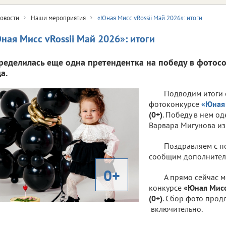
овости
Наши мероприятия
«Юная Мисс vRossii Май 2026»: итоги
ная Мисс vRossii Май 2026»: итоги
ределилась еще одна претендентка на победу в фотосо
а.
Подводим итоги 
фотоконкурсе
«Юная 
(0+)
. Победу в нем о
Варвара Мигунова из
Поздравляем с п
сообщим дополнител
0+
А прямо сейчас м
конкурсе
«Юная Мисс
(0+)
. Сбор фото прод
включительно.