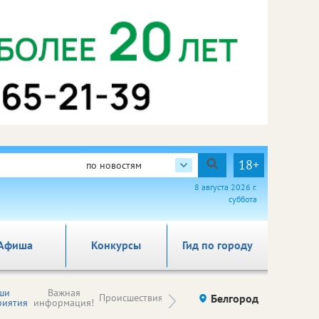
18+
по новостям
8 августа 2026 г.
суббота
Афиша
Конкурсы
Гид по городу
Новости
ши
Важная
Происшествия
Здоровье
Белгород
Ку
компаний (на
риятия
информация!
правах
рекламы)