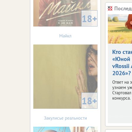
Послед
18+
Майкл
Кто ста
«Юной 
vRossii
2026»?
Ответ на 
узнаем уж
Стартовал
18+
конкурса.
Закулисье реальности