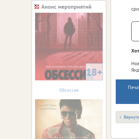
Анонс мероприятий
сро
Хот
Нов
18+
Янд
Печа
Обсессия
Вернуть