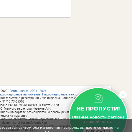
 ООО
"Регион центр" 2004 - 2026
нформационное наполнение: Информационное агентство vRossii.ru
видетельство о регистрации СМИ информационного агентства vRossii.ru
А № ФС 77‑35502
ыдано РОСКОМНАДЗОРом 04 марта 2009г.
НЕ ПРОПУСТИ!
 О. Главного редактора Нарыков А. Н.
аннеры на портале размещаются на правах рекламы.
еклама на портале:
Главные новости региона
екламное агентство "Умный маркетинг" тел. 7-910-267-70-40,
в вашей почте!
mail: umnyy.marketing@yandex.ru
тдельные публикации могут содержать информацию, не предназначенную
зоваться сайтом без изменения настроек, вы даете согласие на
ля пользователей до 18 лет.
ПОДПИСАТЬСЯ