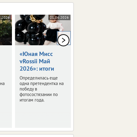
7.2026
01.06.2026
15.05.2026
0+
0+
«Юная Мисс
«Голубоглазка»
vRossii Май
из Орла
2026»: итоги
получила
подарок
Определилась еще
 на
одна претендентка на
Состоялось
победу в
награждение
фотосостязании по
победительницы
итогам года.
конкурса «Юная Мисс
vRossii Апрель 2026».