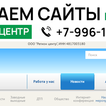
ООО "Регион центр", ИНН 4817003180
Работа у нас
Новости
Заводные
Интернет-
На
сти
ДТП
Общество
выходные
конференция
мероп