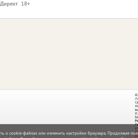
.Директ
©
И
С
И
в
И.
Б
Р
Р
e
О
ать о cookie-файлах или изменить настройки браузера. Продолжая поль
д