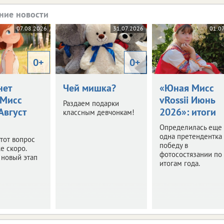
ние новости
07.08.2026
31.07.2026
01.0
0+
0+
нет
Чей мишка?
«Юная Мисс
Мисс
vRossii Июнь
Раздаем подарки
 Август
2026»: итоги
классным девчонкам!
Определилась еще
одна претендентка
этот вопрос
победу в
е скоро.
фотосостязании по
 новый этап
итогам года.