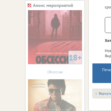
Анонс мероприятий
сро
Хот
Нов
18+
Янд
Печа
Обсессия
Вернуть