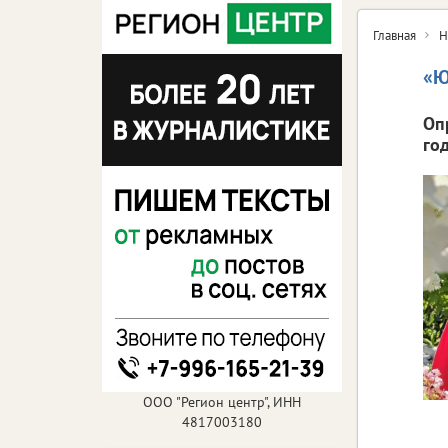
Главная
Н
«Ю
Оп
год
ООО "Регион центр", ИНН
4817003180