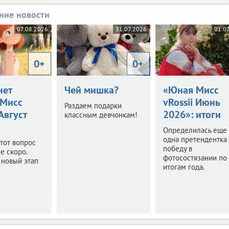
ние новости
07.08.2026
31.07.2026
01.0
0+
0+
нет
Чей мишка?
«Юная Мисс
Мисс
vRossii Июнь
Раздаем подарки
 Август
2026»: итоги
классным девчонкам!
Определилась еще
одна претендентка
этот вопрос
победу в
е скоро.
фотосостязании по
 новый этап
итогам года.