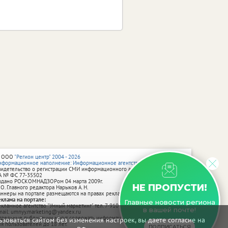
 ООО
"Регион центр" 2004 - 2026
нформационное наполнение: Информационное агентство vRossii.ru
видетельство о регистрации СМИ информационного агентства vRossii.ru
А № ФС 77‑35502
ыдано РОСКОМНАДЗОРом 04 марта 2009г.
НЕ ПРОПУСТИ!
 О. Главного редактора Нарыков А. Н.
аннеры на портале размещаются на правах рекламы.
еклама на портале:
Главные новости региона
екламное агентство "Умный маркетинг" тел. 7-910-267-70-40,
в вашей почте!
mail: umnyy.marketing@yandex.ru
тдельные публикации могут содержать информацию, не предназначенную
зоваться сайтом без изменения настроек, вы даете согласие на
ля пользователей до 18 лет.
ПОДПИСАТЬСЯ