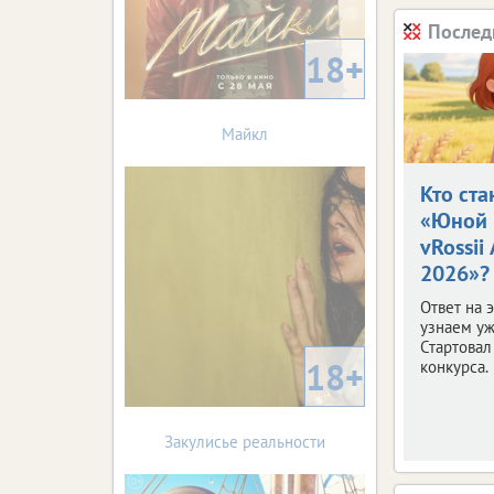
Послед
18+
Майкл
Кто ста
«Юной 
vRossii
2026»?
Ответ на 
узнаем уж
Стартовал
18+
конкурса.
Закулисье реальности