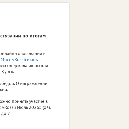
стязании по итогам
онлайн-голосования в
Мисс vRossii июнь
 нем одержала июньская
 Курска.
обедой. О награждении
ьно.
ожно принять участие в
vRossii Июль 2026» (0+).
 до 7