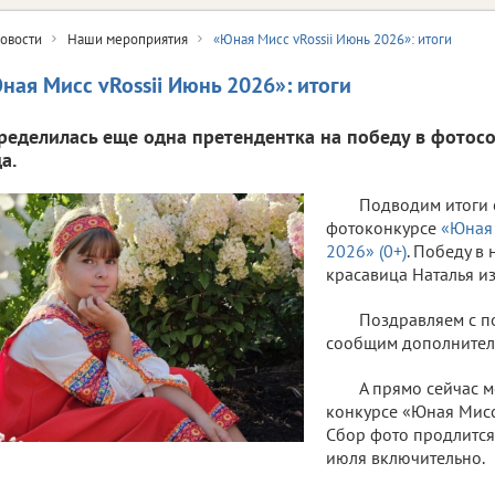
овости
Наши мероприятия
«Юная Мисс vRossii Июнь 2026»: итоги
ная Мисс vRossii Июнь 2026»: итоги
ределилась еще одна претендентка на победу в фотосо
а.
Подводим итоги 
фотоконкурсе
«Юная 
2026» (0+)
. Победу в
красавица Наталья из
Поздравляем с п
сообщим дополнител
А прямо сейчас м
конкурсе «Юная Мисс 
Сбор фото продлится
июля включительно.