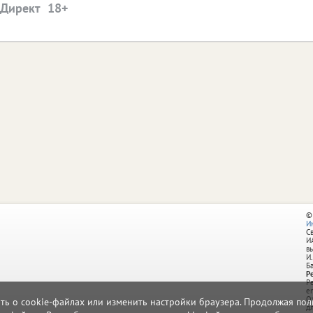
.Директ
©
И
С
И
в
И.
Б
Р
Р
e
О
ать о cookie-файлах или изменить настройки браузера. Продолжая поль
д