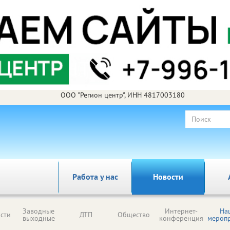
ООО "Регион центр", ИНН 4817003180
Работа у нас
Новости
Заводные
Интернет-
На
сти
ДТП
Общество
выходные
конференция
мероп