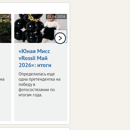
7.2026
01.06.2026
15.05.2026
0+
0+
«Юная Мисс
«Голубоглазка»
vRossii Май
из Орла
2026»: итоги
получила
подарок
Определилась еще
 на
одна претендентка на
Состоялось
победу в
награждение
фотосостязании по
победительницы
итогам года.
конкурса «Юная Мисс
vRossii Апрель 2026».