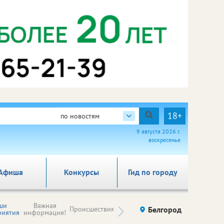
18+
по новостям
9 августа 2026 г.
воскресенье
Афиша
Конкурсы
Гид по городу
Новости
ши
Важная
Происшествия
Здоровье
Белгород
Ку
компаний (на
риятия
информация!
правах
рекламы)