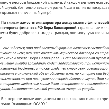
овном ресурсы бюджетной системы. В каждом регионе есть св
ой случай. Вот только везде он разный. Да и выплаты пострада
екрывают понесенный ущерб.
По словам
заместителя директора департамента финансовой
истерства финансов РФ Веры Балакиревой
, страхование жил
темы будет добровольным для граждан, они могут участвовать 
е.
- Мы надеемся, что предлагаемый формат окажется востребова
тупнее по цене, чем заключение коммерческого договора со стр
ссийской газете " Вера Балакирева.
- Если законопроект будет п
мещения ущерба гражданам будет задействовано три источника
иональный бюджеты, а также средства страховых организаций -
ановить минимальный объем обязательств, по которым они бу
етственность при наступлении непредвиденного случая. Эта к
антировать людям, чье жилье было застраховано и пострадало
уации, достаточно высокий уровень возмещения ущерба.
В интернете новые инициативы по страхованию жилья от чре
звали "жилищным ОСАГО ".