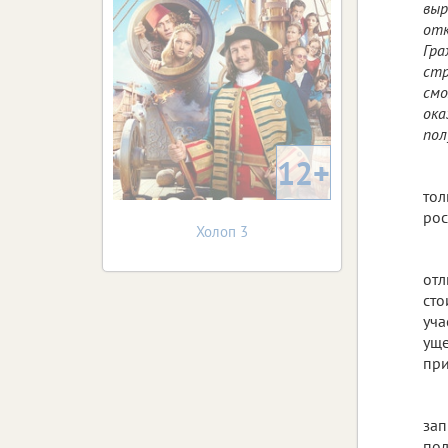
выр
отк
Гра
стр
смо
ока
пол
12+
тол
рос
Холоп 3
отл
сто
уча
уще
при
зап
пол