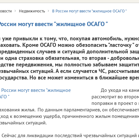
овости
Недвижимость
В России могут ввести "жилищное ОСАГО "
России могут ввести "жилищное ОСАГО "
 уже привыкли к тому, что, покупая автомобиль, нужн
раховать. Кроме ОСАГО можно обезопасить "ласточку " 
предвиденных случаев и ситуаций дополнительной защ
ли одна страховка обязательная, то вторая - добровольн
едстве передвижения, мы полностью забываем защитит
езвычайных ситуаций. А если случается ЧС, рассчитыва
государства. Но все может измениться в ближайшее вре
До ухода на кан
рассмотрит во второ
поправки в проект о
ахования жилья. По данным парламентариев, он обеспечивае
ход к возмещению ущерба, причиненного жилым помещениям 
звычайных ситуаций.
Сейчас для ликвидации последствий чрезвычайных ситуаций 