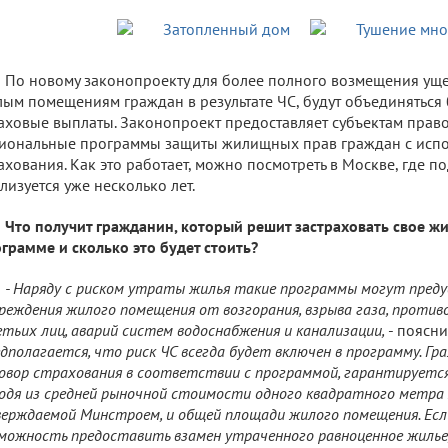
По новому законопроекту для более полного возмещения ущ
ым помещениям граждан в результате ЧС, будут объединяться
аховые выплаты. Законопроект предоставляет субъектам прав
иональные программы защиты жилищных прав граждан с исп
ахования. Как это работает, можно посмотреть в Москве, где 
лизуется уже несколько лет.
Что получит гражданин, который решит застраховать свое ж
грамме и сколько это будет стоить?
- Наряду с риском утраты жилья такие программы могут пред
реждения жилого помещения от возгорания, взрыва газа, проти
тьих лиц, аварий систем водоснабжения и канализации,
- поясн
дполагается, что риск ЧС всегда будет включен в программу. Г
овор страхования в соответствии с программой, гарантируется
одя из средней рыночной стоимости одного квадратного метра ж
ерждаемой Минстроем, и общей площади жилого помещения. Если
можность предоставить взамен утраченного равноценное жиль