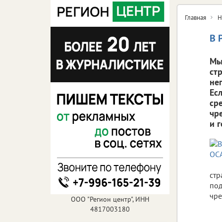
Главная
Н
В 
Мы
ст
не
Ес
ср
чр
и 
стр
под
чре
ООО "Регион центр", ИНН
4817003180