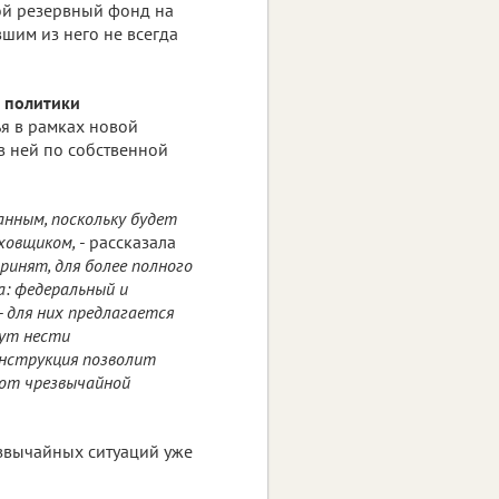
ой резервный фонд на
вшим из него не всегда
 политики
ья в рамках новой
в ней по собственной
нным, поскольку будет
аховщиком,
- рассказала
ринят, для более полного
: федеральный и
 для них предлагается
дут нести
онструкция позволит
 от чрезвычайной
звычайных ситуаций уже