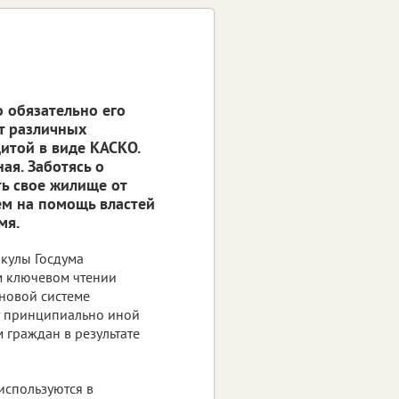
о обязательно его
от различных
итой в виде КАСКО.
ая. Заботясь о
ь свое жилище от
ем на помощь властей
мя.
икулы Госдума
м ключевом чтении
 новой системе
т принципиально иной
граждан в результате
используются в