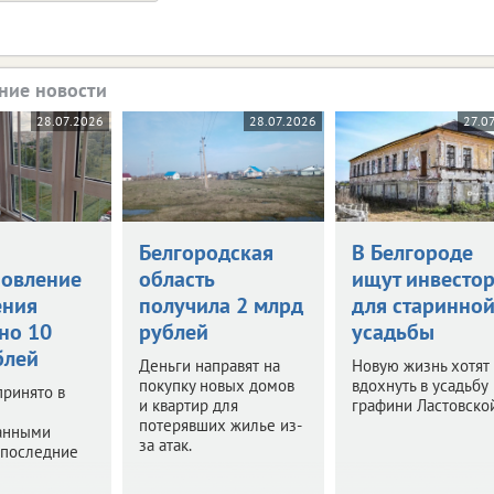
ние новости
28.07.2026
28.07.2026
27.0
Белгородская
В Белгороде
новление
область
ищут инвесто
ения
получила 2 млрд
для старинно
но 10
рублей
усадьбы
блей
Деньги направят на
Новую жизнь хотят
покупку новых домов
вдохнуть в усадьбу
ринято в
и квартир для
графини Ластовской
потерявших жилье из-
анными
за атак.
 последние