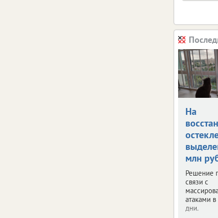
Послед
На
восста
остекл
выделе
млн ру
Решение п
связи с
массиров
атаками в
дни.