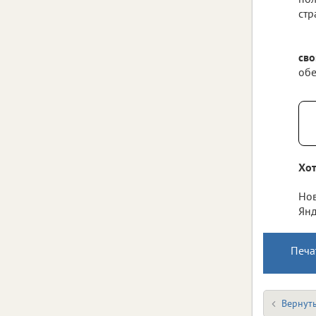
стр
сво
обе
Хот
Нов
Янд
Печа
Вернуть