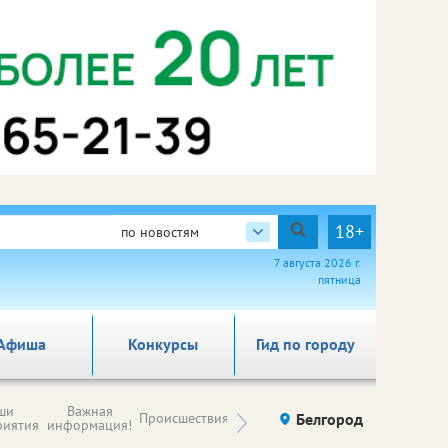
18+
по новостям
7 августа 2026 г.
пятница
Афиша
Конкурсы
Гид по городу
Новости
ши
Важная
Происшествия
Здоровье
Белгород
Ку
компаний (на
риятия
информация!
правах
рекламы)