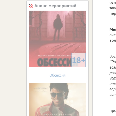
осн
Анонс мероприятий
так
пер
Мин
сис
вол
дос
18+
"Ро
воз
рег
Обсессия
уст
отв
гар
сит
про