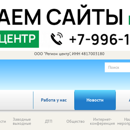
ООО "Регион центр", ИНН 4817003180
Работа у нас
Новости
Заводные
Интернет-
На
сти
ДТП
Общество
выходные
конференция
мероп