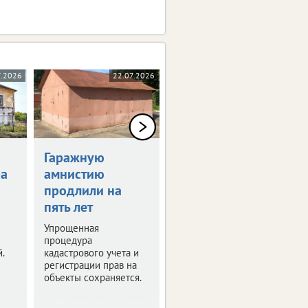
7.2026
22.07.2026
05.06.2026
Гаражную
Более 2000
ра
амнистию
ипотек
й
продлили на
оформили
пять лет
белгородцы за
три месяца
Упрощенная
процедура
В регионе вырос
.
кадастрового учета и
спрос на ипотечное
регистрации прав на
кредитование.
объекты сохраняется.