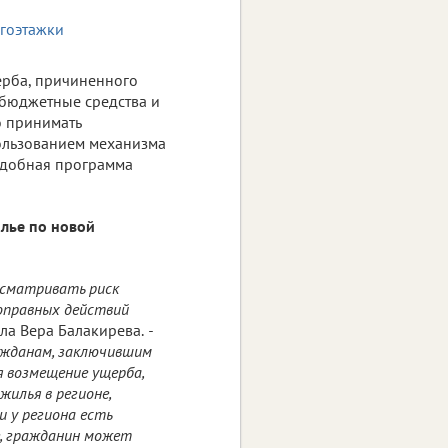
ерба, причиненного
 бюджетные средства и
о принимать
ользованием механизма
подобная программа
илье по новой
усматривать риск
воправных действий
ила Вера Балакирева.
-
ражданам, заключившим
 возмещение ущерба,
илья в регионе,
 у региона есть
е, гражданин может