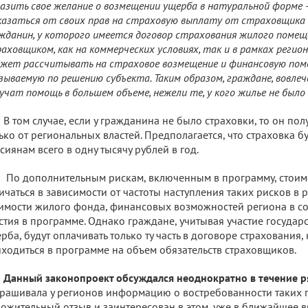
азить свое желание о возмещении ущерба в натуральной форме -
азаться от своих прав на страховую выплату от страховщика в
жданин, у которого имеется договор страхования жилого помещ
аховщиком, как на коммерческих условиях, так и в рамках регио
жет рассчитывать на страховое возмещение и финансовую пом
зываемую по решению субъекта. Таким образом, граждане, вовлеч
учат помощь в большем объеме, нежели те, у кого жилье не было
В том случае, если у гражданина не было страховки, то он п
ько от региональных властей. Предполагается, что страховка б
сиянам всего в одну тысячу рублей в год.
По дополнительным рискам, включенным в программу, стоимо
ичаться в зависимости от частоты наступления таких рисков в 
имости жилого фонда, финансовых возможностей региона в соо
стия в программе. Однако граждане, учитывая участие государ
рба, будут оплачивать только ту часть в договоре страхования,
ходиться в программе на объем обязательств страховщиков.
Данный законопроект обсуждался неоднократно в течение р
рашивала у регионов информацию о востребованности таких п
ожительный отзыв и заинтересован в этом, уже в ближайшее в