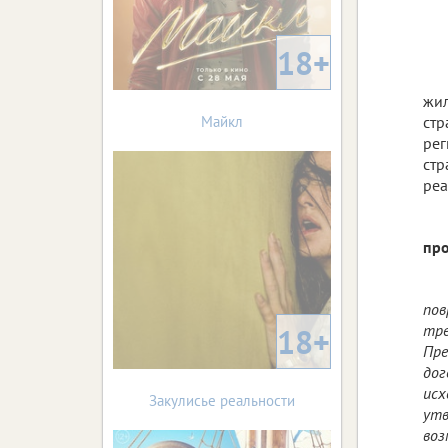
18+
жил
Майкл
стр
рег
стр
реа
про
пов
тре
18+
Пре
дог
исх
Закулисье реальности
утв
воз