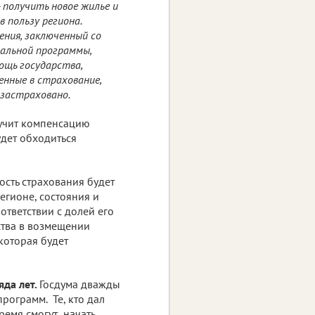
 получить новое жилье и
 пользу региона.
ения, заключенный со
нальной программы,
ощь государства,
енные в страхование,
 застраховано.
олучит компенсацию
удет обходиться
сть страхования будет
регионе, состояния и
тветствии с долей его
ства в возмещении
 которая будет
яда лет.
Госдума дважды
рограмм. Те, кто дал
ремя смогут начать