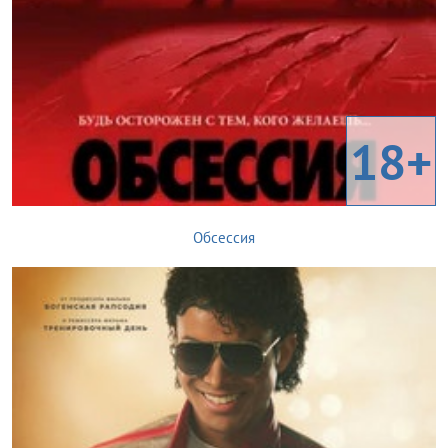
18+
Обсессия