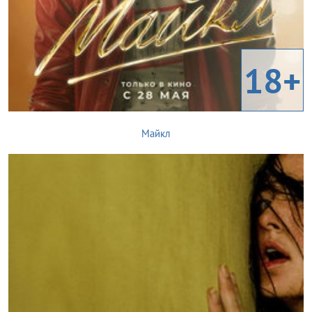
18+
Майкл