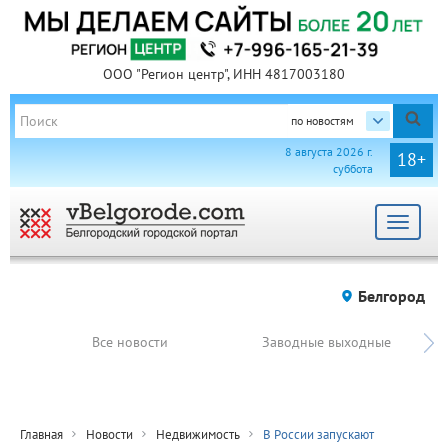
ООО "Регион центр", ИНН 4817003180
по новостям
8 августа 2026 г.
18+
суббота
Toggle
navigat
Белгород
Все новости
Заводные выходные
Главная
Новости
Недвижимость
В России запускают