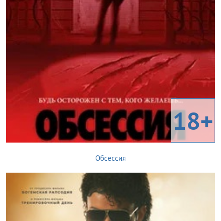
18+
Обсессия