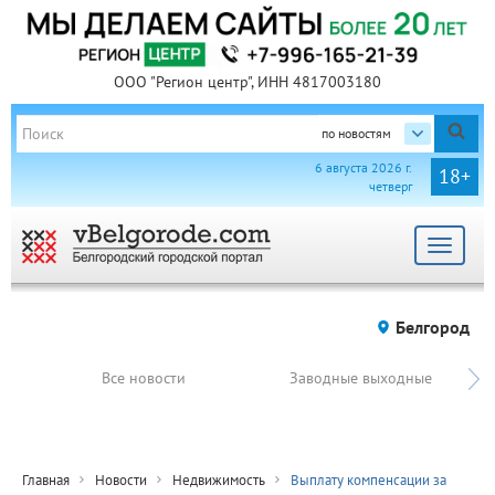
ООО "Регион центр", ИНН 4817003180
по новостям
6 августа 2026 г.
18+
четверг
Toggle
navigat
Белгород
Все новости
Заводные выходные
Главная
Новости
Недвижимость
Выплату компенсации за