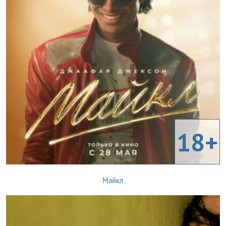
18+
Майкл