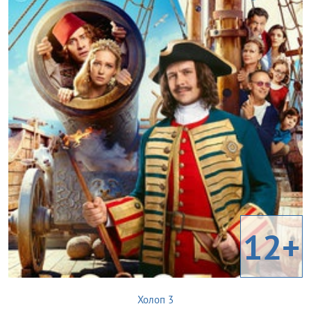
12+
Холоп 3