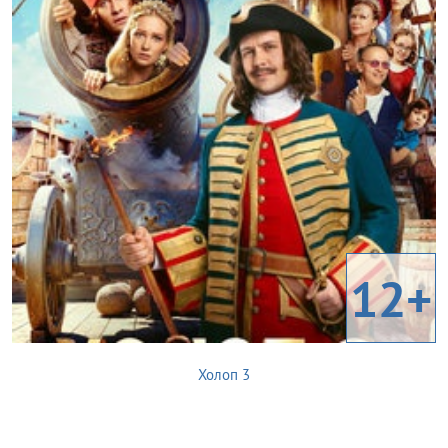
12+
Холоп 3