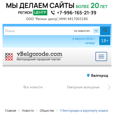
ООО "Регион центр", ИНН 4817003180
по новостям
6 августа 2026 г.
18+
четверг
Toggle
navigat
Белгород
Все новости
Заводные выходные
Главная
Новости
Общество
У белгородки в аэропорту изъяли