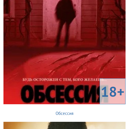
18+
Обсессия