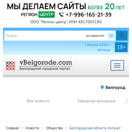
ООО "Регион центр", ИНН 4817003180
по новостям
7 августа 2026 г.
18+
пятница
Toggle
navigat
Белгород
Все новости
Заводные выходные
Главная
Новости
Общество
Белгородская область получит