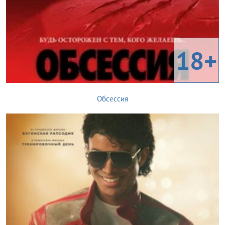
18+
Обсессия