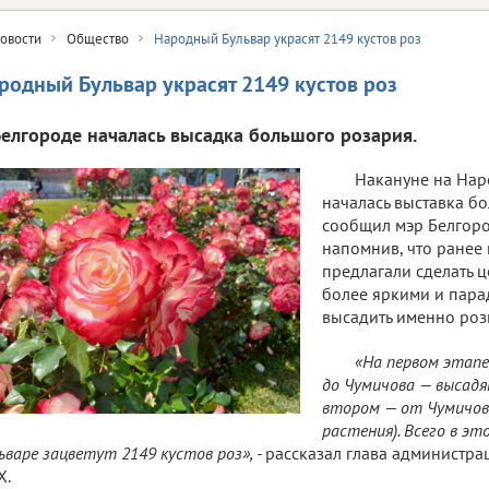
овости
Общество
Народный Бульвар украсят 2149 кустов роз
родный Бульвар украсят 2149 кустов роз
Белгороде началась высадка большого розария.
Накануне на Нар
началась выставка бо
сообщил мэр Белгоро
напомнив, что ранее
предлагали сделать 
более яркими и пара
высадить именно роз
«На первом этап
до Чумичова — высадя
втором — от Чумичова
растения). Всего в эт
ьваре зацветут 2149 кустов роз», -
рассказал глава администра
Х.