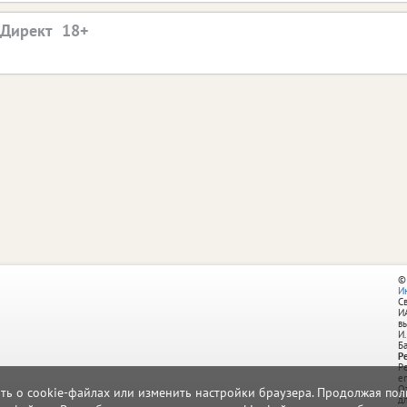
.Директ
©
И
С
И
в
И.
Б
Р
Р
e
О
ать о cookie-файлах или изменить настройки браузера. Продолжая поль
д