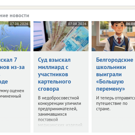
ние новости
07.08.2026
07.08.2026
06.0
скал 7
Суд взыскал
Белгородские
нов из-за
миллиард с
школьники
в
участников
выиграли
оде
картельного
«Большую
сговора
перемену»
умму оценен
ричиненный
В недобросовестной
И теперь отправятс
конкуренции уличили
путешествие по
предпринимателей,
стране.
занимавшихся
поставкой
медицинских изделий.