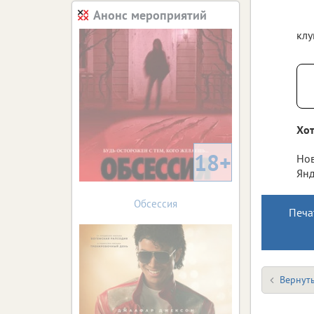
Анонс мероприятий
клу
Хот
18+
Нов
Янд
Обсессия
Печа
Вернуть