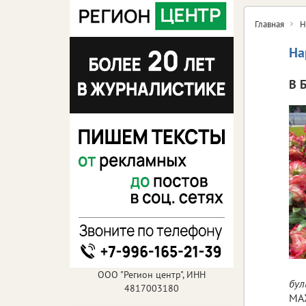
Главная
Н
На
В 
ООО "Регион центр", ИНН
бул
4817003180
МА