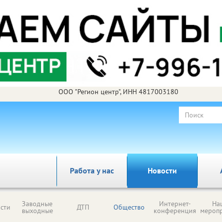
ООО "Регион центр", ИНН 4817003180
Работа у нас
Новости
Заводные
Интернет-
На
сти
ДТП
Общество
выходные
конференция
мероп