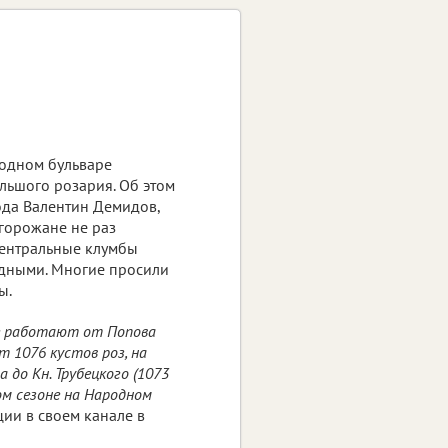
одном бульваре
льшого розария. Об этом
да Валентин Демидов,
 горожане не раз
центральные клумбы
дными. Многие просили
ы.
е работают от Попова
т 1076 кустов роз, на
 до Кн. Трубецкого (1073
ом сезоне на Народном
ции в своем канале в