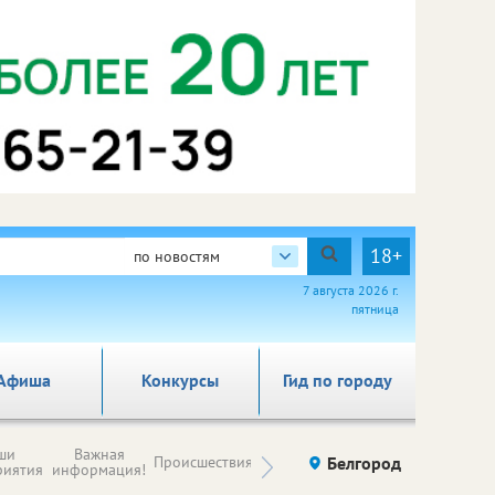
18+
по новостям
7 августа 2026 г.
пятница
Афиша
Конкурсы
Гид по городу
Новости
ши
Важная
Происшествия
Здоровье
Белгород
Ку
компаний (на
риятия
информация!
правах
рекламы)