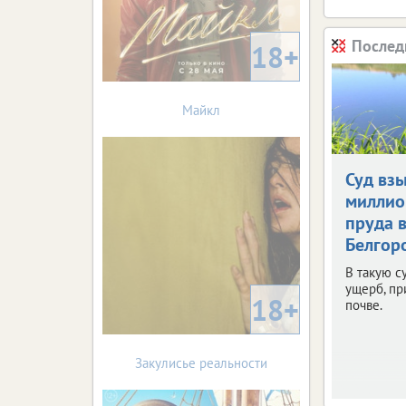
Послед
18+
Майкл
Суд взы
миллио
пруда 
Белгор
В такую с
ущерб, п
18+
почве.
Закулисье реальности