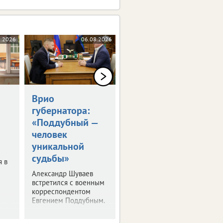
8.2026
06.08.2026
06.08.2026
Врио
Владимир Путин
губернатора:
встретился с
«Поддубный —
Александром
человек
Шуваевым
уникальной
Врио губернатора
судьбы»
рассказал президенту
я в
о текущей работе на
Александр Шуваев
посту.
встретился с военным
корреспондентом
Евгением Поддубным.