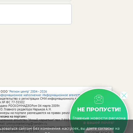
 ООО
"Регион центр" 2004 - 2026
нформационное наполнение: Информационное агентство vRossii.ru
видетельство о регистрации СМИ информационного агентства vRossii.ru
А № ФС 77‑35502
ыдано РОСКОМНАДЗОРом 04 марта 2009г.
НЕ ПРОПУСТИ!
 О. Главного редактора Нарыков А. Н.
аннеры на портале размещаются на правах рекламы.
еклама на портале:
Главные новости региона
екламное агентство "Умный маркетинг" тел. 7-910-267-70-40,
в вашей почте!
mail: umnyy.marketing@yandex.ru
тдельные публикации могут содержать информацию, не предназначенную
зоваться сайтом без изменения настроек, вы даете согласие на
ля пользователей до 18 лет.
ПОДПИСАТЬСЯ