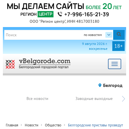
ООО "Регион центр", ИНН 4817003180
по новостям
9 августа 2026 г.
18+
воскресенье
Toggle
navigat
Белгород
Все новости
Заводные выходные
Главная
Новости
Общество
Белгородские приставы проведут