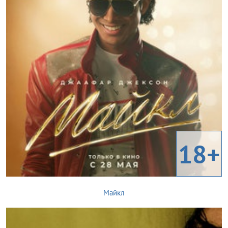
18+
Майкл