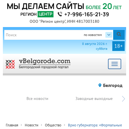
ООО "Регион центр", ИНН 4817003180
по новостям
8 августа 2026 г.
18+
суббота
Toggle
navigat
Белгород
Все новости
Заводные выходные
Главная
Новости
Общество
Врио губернатора: «Формальные