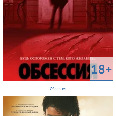
18+
Обсессия