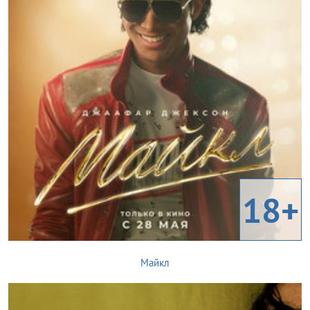
18+
Майкл