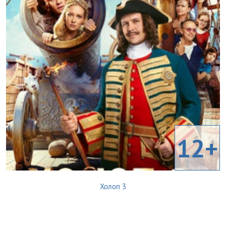
12+
Холоп 3