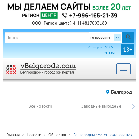
ООО "Регион центр", ИНН 4817003180
по новостям
6 августа 2026 г.
18+
четверг
Toggle
navigat
Белгород
Все новости
Заводные выходные
Главная
Новости
Общество
Белгородцы смогут пожаловаться