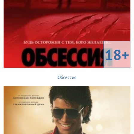
18+
Обсессия