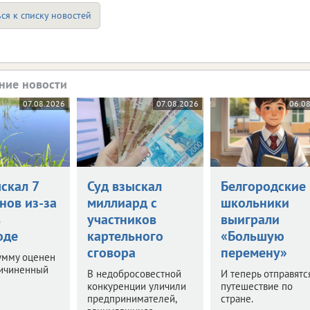
ся к списку новостей
ние новости
07.08.2026
07.08.2026
06.0
скал 7
Суд взыскал
Белгородские
нов из-за
миллиард с
школьники
в
участников
выиграли
оде
картельного
«Большую
сговора
перемену»
умму оценен
ричиненный
В недобросовестной
И теперь отправятс
конкуренции уличили
путешествие по
предпринимателей,
стране.