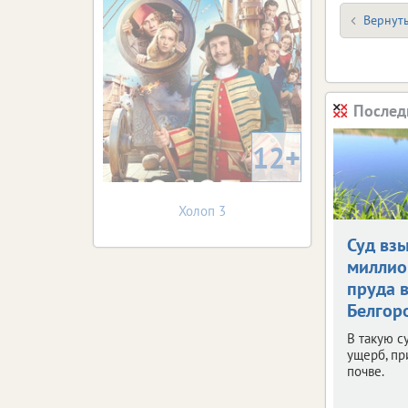
Вернуть
Послед
12+
Холоп 3
Суд взы
миллио
пруда 
Белгор
В такую с
ущерб, п
почве.