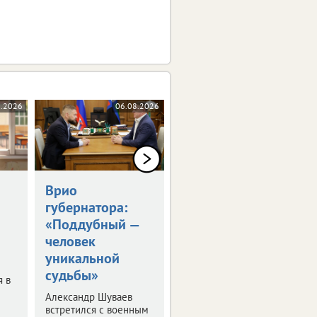
8.2026
06.08.2026
06.08.2026
Врио
Владимир Путин
губернатора:
встретился с
«Поддубный —
Александром
человек
Шуваевым
уникальной
Врио губернатора
судьбы»
рассказал президенту
я в
о текущей работе на
Александр Шуваев
посту.
встретился с военным