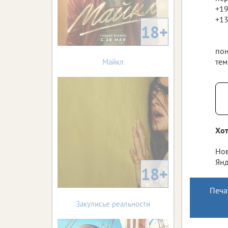
+19
+13
18+
пон
тем
Майкл
Хот
Нов
Янд
18+
Печа
Закулисье реальности