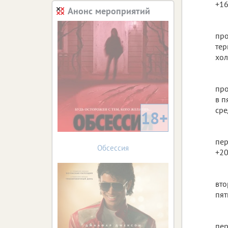
+16
Анонс мероприятий
про
тер
хол
про
в п
сре
18+
пер
Обсессия
+20
вто
пят
пер