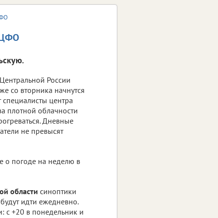
ЦФО
 ЦФО
ьскую.
 Центральной России
уже со вторника начнутся
 специалисты центра
за плотной облачности
рогреваться. Дневные
атели не превысят
е о погоде на неделю в
кой области
синоптики
 будут идти ежедневно.
: с +20 в понедельник и