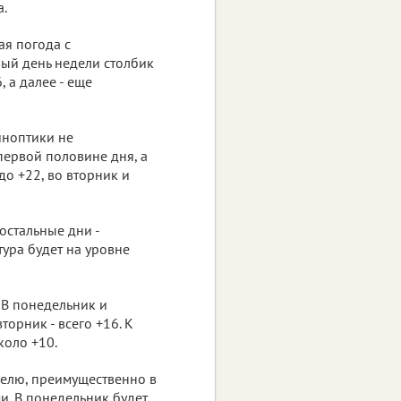
а.
ая погода с
вый день недели столбик
 а далее - еще
иноптики не
первой половине дня, а
до +22, во вторник и
 остальные дни -
ура будет на уровне
В понедельник и
торник - всего +16. К
коло +10.
елю, преимущественно в
и. В понедельник будет