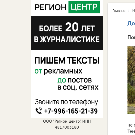
Главная
Н
До
По
ООО "Регион центр", ИНН
не 
4817003180
Тем