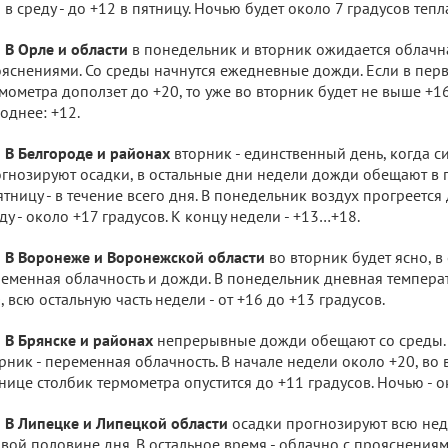
 в среду - до +12 в пятницу. Ночью будет около 7 градусов тепл
В Орле и области
в понедельник и вторник ожидается облачн
яснениями. Со среды начнутся ежедневные дожди. Если в пер
мометра доползет до +20, то уже во вторник будет не выше +16,
однее: +12.
В Белгороде и районах
вторник - единственный день, когда с
гнозируют осадки, в остальные дни недели дожди обещают в 
ятницу - в течение всего дня. В понедельник воздух прогреется 
ду - около +17 градусов. К концу недели - +13…+18.
В Воронеже и Воронежской области
во вторник будет ясно, в
еменная облачность и дожди. В понедельник дневная температ
, всю остальную часть недели - от +16 до +13 градусов.
В Брянске и районах
непрерывные дожди обещают со среды. 
рник - переменная облачность. В начале недели около +20, во в
нице столбик термометра опустится до +11 градусов. Ночью - о
В Липецке и Липецкой области
осадки прогнозируют всю нед
вой половине дня. В остальное время - облачно с прояснениям