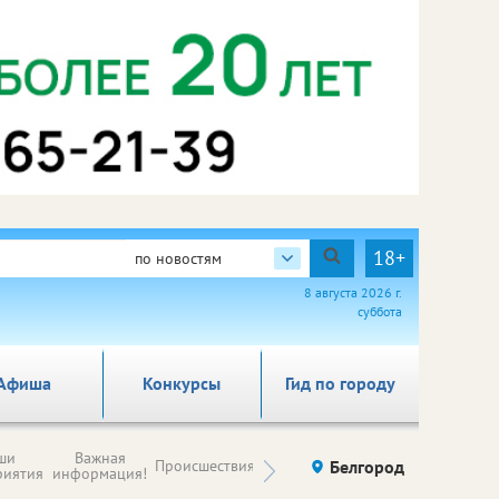
18+
по новостям
8 августа 2026 г.
суббота
Афиша
Конкурсы
Гид по городу
Новости
ши
Важная
Происшествия
Здоровье
Белгород
Ку
компаний (на
риятия
информация!
правах
рекламы)