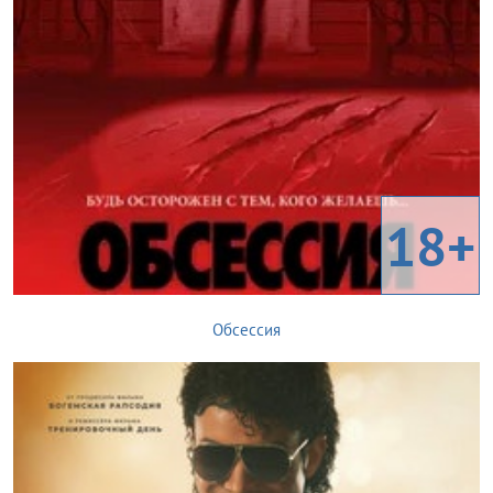
18+
Обсессия