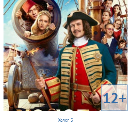
12+
Холоп 3