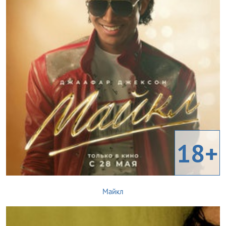
18+
Майкл