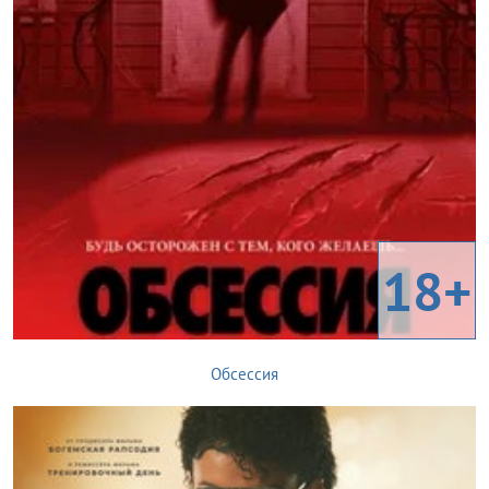
18+
Обсессия