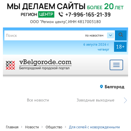
ООО "Регион центр", ИНН 4817003180
по новостям
6 августа 2026 г.
18+
четверг
Toggle
navigat
Белгород
Все новости
Заводные выходные
Главная
Новости
Общество
Для семей с новорожденными