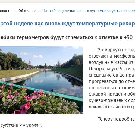
овости
Общество
На этой неделе нас вновь ждут температурные рекор
 этой неделе нас вновь ждут температурные реко
олбики термометров будут стремиться к отметке в +30.
За жаркую погоду
отвечают атмосферны
воздушные массы из
Центральную Россию
специалистов центра
прогреваться до отм
положенных по клима
с жарой придет и об
кучево-дождевых обл
локальные ливни и г
Теперь подробне
сутствия ИА vRossii.