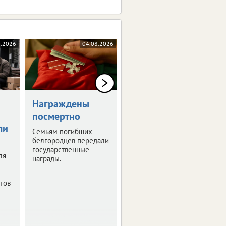
8.2026
04.08.2026
04.08.2026
Награждены
В Белгородской
посмертно
области готовят
ли
мастер-план по
Семьям погибших
модернизации
белгородцев передали
государственные
коммунальных
ля
награды.
сетей
Существующая
тов
инфраструктура
нуждается в
обновлении.