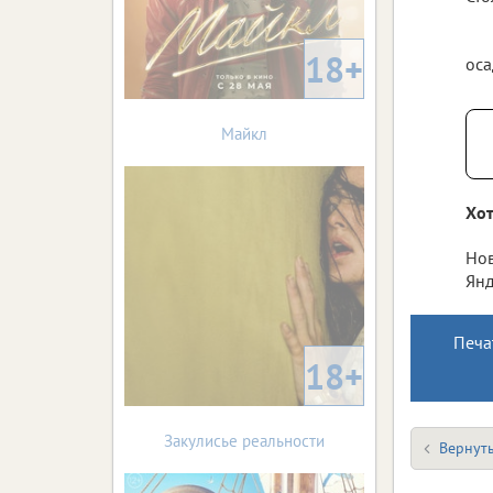
18+
оса
Майкл
Хот
Нов
Янд
Печа
18+
Закулисье реальности
Вернуть