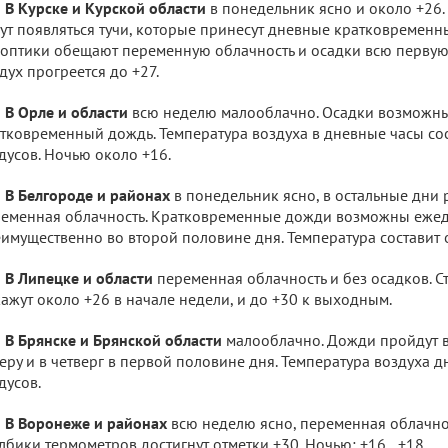
В Курске и Курской области
в понедельник ясно и около +26.
ут появляться тучи, которые принесут дневные кратковременны
оптики обещают переменную облачность и осадки всю первую 
дух прогреется до +27.
В Орле и области
всю неделю малооблачно. Осадки возможны 
тковременный дождь. Температура воздуха в дневные часы со
дусов. Ночью около +16.
В Белгороде и районах
в понедельник ясно, в остальные дни 
еменная облачность. Кратковременные дожди возможны ежед
имущественно во второй половине дня. Температура составит о
В Липецке и области
переменная облачность и без осадков. 
ажут около +26 в начале недели, и до +30 к выходным.
В Брянске и Брянской области
малооблачно. Дожди пройдут в
еру и в четверг в первой половине дня. Температура воздуха д
дусов.
В Воронеже и районах
всю неделю ясно, переменная облачност
лбики термометров достигнут отметки +30. Ночью: +16…+18.