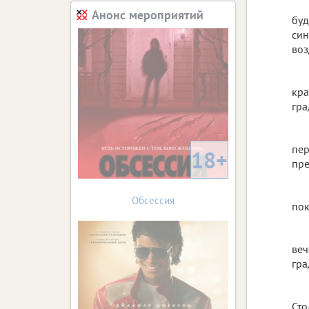
Анонс мероприятий
буд
син
воз
кра
гра
пер
18+
пре
Обсессия
пок
веч
гра
Сто