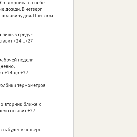
 Со вторника на небе
е дожди. В четверг
половину дня. При этом
лишь в среду -
ставит +24…+27
рабочей недели -
невно,
т +24 до +27.
Столбики термометров
о вторник ближе к
нем составит +27
ь будет в четверг.