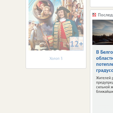
Послед
12+
В Белг
област
Холоп 3
потепле
градус
Жителей 
предупре
сильной ж
ближайши