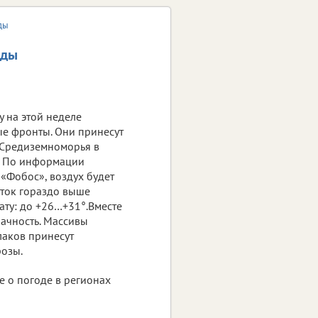
ды
рды
 на этой неделе
е фронты. Они принесут
 Средиземноморья в
. По информации
 «Фобос», воздух будет
еток гораздо выше
ту: до +26…+31°.Вместе
лачность. Массивы
аков принесут
розы.
е о погоде в регионах