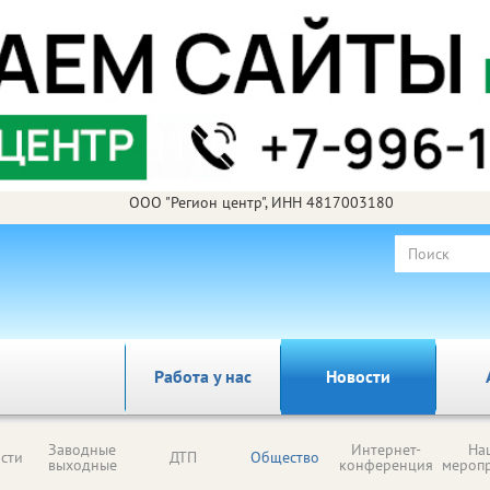
ООО "Регион центр", ИНН 4817003180
Работа у нас
Новости
Заводные
Интернет-
На
сти
ДТП
Общество
выходные
конференция
мероп