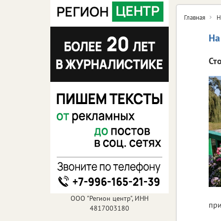
Главная
Н
На
Ст
ООО "Регион центр", ИНН
при
4817003180