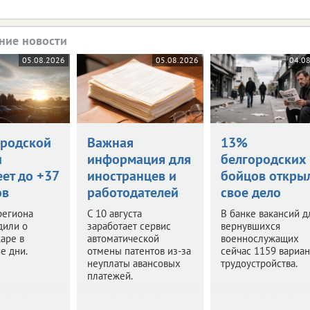
ние новости
05.08.2026
05.08.2026
04.0
ородской
Важная
13%
и
информация для
белгородских
ет до +37
иностранцев и
бойцов откры
ов
работодателей
свое дело
региона
С 10 августа
В банке вакансий д
дили о
заработает сервис
вернувшихся
аре в
автоматической
военнослужащих
е дни.
отмены патентов из-за
сейчас 1159 вариан
неуплаты авансовых
трудоустройства.
платежей.