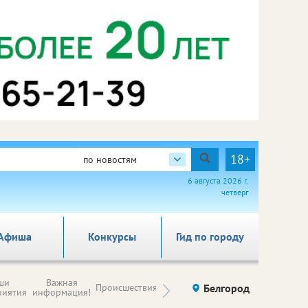
18+
по новостям
6 августа 2026 г.
четверг
Афиша
Конкурсы
Гид по городу
Новости
ши
Важная
Происшествия
Здоровье
Белгород
Ку
компаний (на
риятия
информация!
правах
рекламы)